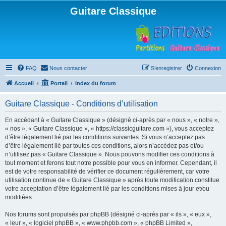
Guitare Classique
FAQ
Nous contacter
S’enregistrer
Connexion
Accueil
Portail
Index du forum
Guitare Classique - Conditions d’utilisation
En accédant à « Guitare Classique » (désigné ci-après par « nous », « notre »,
« nos », « Guitare Classique », « https://classicguitare.com »), vous acceptez
d’être légalement lié par les conditions suivantes. Si vous n’acceptez pas
d’être légalement lié par toutes ces conditions, alors n’accédez pas et/ou
n’utilisez pas « Guitare Classique ». Nous pouvons modifier ces conditions à
tout moment et ferons tout notre possible pour vous en informer. Cependant, il
est de votre responsabilité de vérifier ce document régulièrement, car votre
utilisation continue de « Guitare Classique » après toute modification constitue
votre acceptation d’être légalement lié par les conditions mises à jour et/ou
modifiées.
Nos forums sont propulsés par phpBB (désigné ci-après par « ils », « eux »,
« leur », « logiciel phpBB », « www.phpbb.com », « phpBB Limited »,