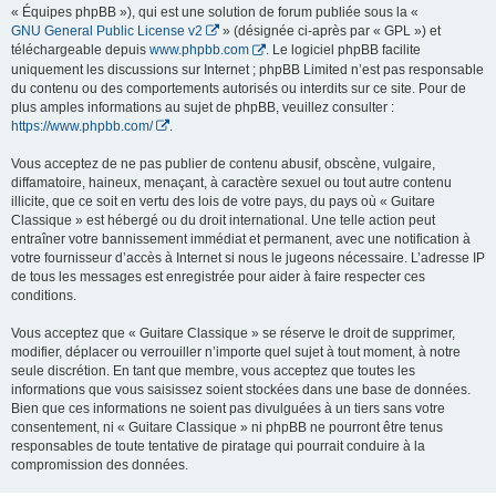
« Équipes phpBB »), qui est une solution de forum publiée sous la «
GNU General Public License v2
» (désignée ci-après par « GPL ») et
téléchargeable depuis
www.phpbb.com
. Le logiciel phpBB facilite
uniquement les discussions sur Internet ; phpBB Limited n’est pas responsable
du contenu ou des comportements autorisés ou interdits sur ce site. Pour de
plus amples informations au sujet de phpBB, veuillez consulter :
https://www.phpbb.com/
.
Vous acceptez de ne pas publier de contenu abusif, obscène, vulgaire,
diffamatoire, haineux, menaçant, à caractère sexuel ou tout autre contenu
illicite, que ce soit en vertu des lois de votre pays, du pays où « Guitare
Classique » est hébergé ou du droit international. Une telle action peut
entraîner votre bannissement immédiat et permanent, avec une notification à
votre fournisseur d’accès à Internet si nous le jugeons nécessaire. L’adresse IP
de tous les messages est enregistrée pour aider à faire respecter ces
conditions.
Vous acceptez que « Guitare Classique » se réserve le droit de supprimer,
modifier, déplacer ou verrouiller n’importe quel sujet à tout moment, à notre
seule discrétion. En tant que membre, vous acceptez que toutes les
informations que vous saisissez soient stockées dans une base de données.
Bien que ces informations ne soient pas divulguées à un tiers sans votre
consentement, ni « Guitare Classique » ni phpBB ne pourront être tenus
responsables de toute tentative de piratage qui pourrait conduire à la
compromission des données.