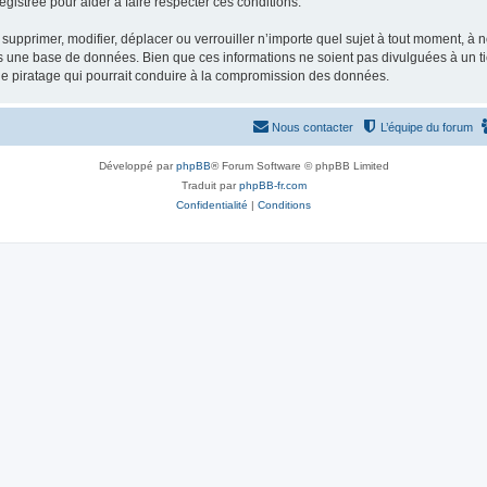
gistrée pour aider à faire respecter ces conditions.
supprimer, modifier, déplacer ou verrouiller n’importe quel sujet à tout moment, à
s une base de données. Bien que ces informations ne soient pas divulguées à un ti
de piratage qui pourrait conduire à la compromission des données.
Nous contacter
L’équipe du forum
Développé par
phpBB
® Forum Software © phpBB Limited
Traduit par
phpBB-fr.com
Confidentialité
|
Conditions