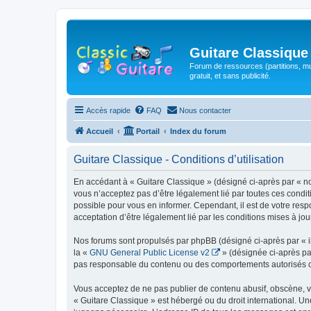
Guitare Classique
Forum de ressources (partitions, mu
gratuit, et sans publicité.
Accès rapide
FAQ
Nous contacter
Accueil
Portail
Index du forum
Guitare Classique - Conditions d’utilisation
En accédant à « Guitare Classique » (désigné ci-après par « nous
vous n’acceptez pas d’être légalement lié par toutes ces condit
possible pour vous en informer. Cependant, il est de votre respo
acceptation d’être légalement lié par les conditions mises à jou
Nos forums sont propulsés par phpBB (désigné ci-après par « il
la «
GNU General Public License v2
» (désignée ci-après pa
pas responsable du contenu ou des comportements autorisés ou i
Vous acceptez de ne pas publier de contenu abusif, obscène, vul
« Guitare Classique » est hébergé ou du droit international. Un