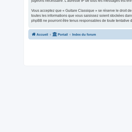
jugeons nécessaire. L’adresse IP de tous les messages est enre
Vous acceptez que « Guitare Classique » se réserve le droit de 
toutes les informations que vous saisissez soient stockées dan
phpBB ne pourront être tenus responsables de toute tentative 
Accueil
Portail
Index du forum