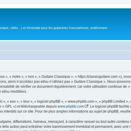
sique, vidéo…) et d'entraide pour les guitaristes francophones, entièrement
 », « notre », « nos », « Guitare Classique », « https://classicguitare.com »), vous
ions, alors n’accédez pas et/ou n’utilisez pas « Guitare Classique ». Nous pouvons 
nsabilité de vérifier ce document régulièrement, car votre utilisation continue de «
r et/ou modifiées.
s », « eux », « leur », « logiciel phpBB », « www.phpbb.com », « phpBB Limited »,
r « GPL ») et téléchargeable depuis
www.phpbb.com
. Le logiciel phpBB facilit
nterdits sur ce site. Pour de plus amples informations au sujet de phpBB, veuille
gaire, diffamatoire, haineux, menaçant, à caractère sexuel ou tout autre contenu ill
e telle action peut entraîner votre bannissement immédiat et permanent, avec une not