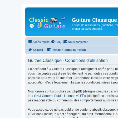
Guitare Classique
Forum de ressources (partitions, mu
gratuit, et sans publicité.
Accès rapide
FAQ
Nous contacter
Accueil
Portail
Index du forum
Guitare Classique - Conditions d’utilisation
En accédant à « Guitare Classique » (désigné ci-après par « nous
vous n’acceptez pas d’être légalement lié par toutes ces condit
possible pour vous en informer. Cependant, il est de votre respo
acceptation d’être légalement lié par les conditions mises à jou
Nos forums sont propulsés par phpBB (désigné ci-après par « il
la «
GNU General Public License v2
» (désignée ci-après pa
pas responsable du contenu ou des comportements autorisés ou i
Vous acceptez de ne pas publier de contenu abusif, obscène, vul
« Guitare Classique » est hébergé ou du droit international. Un