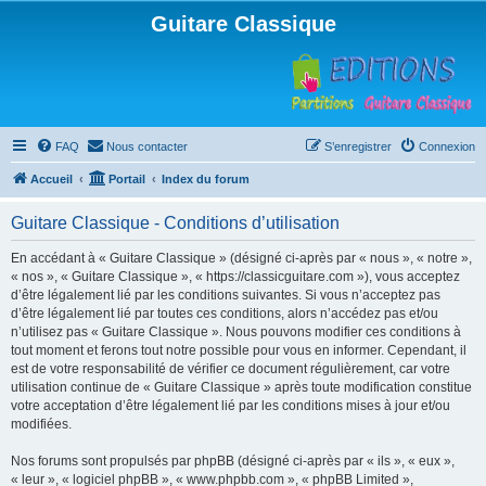
Guitare Classique
FAQ
Nous contacter
S’enregistrer
Connexion
Accueil
Portail
Index du forum
Guitare Classique - Conditions d’utilisation
En accédant à « Guitare Classique » (désigné ci-après par « nous », « notre »,
« nos », « Guitare Classique », « https://classicguitare.com »), vous acceptez
d’être légalement lié par les conditions suivantes. Si vous n’acceptez pas
d’être légalement lié par toutes ces conditions, alors n’accédez pas et/ou
n’utilisez pas « Guitare Classique ». Nous pouvons modifier ces conditions à
tout moment et ferons tout notre possible pour vous en informer. Cependant, il
est de votre responsabilité de vérifier ce document régulièrement, car votre
utilisation continue de « Guitare Classique » après toute modification constitue
votre acceptation d’être légalement lié par les conditions mises à jour et/ou
modifiées.
Nos forums sont propulsés par phpBB (désigné ci-après par « ils », « eux »,
« leur », « logiciel phpBB », « www.phpbb.com », « phpBB Limited »,