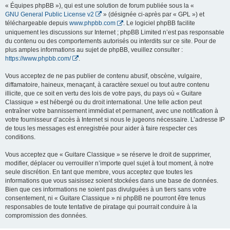
« Équipes phpBB »), qui est une solution de forum publiée sous la «
GNU General Public License v2
» (désignée ci-après par « GPL ») et
téléchargeable depuis
www.phpbb.com
. Le logiciel phpBB facilite
uniquement les discussions sur Internet ; phpBB Limited n’est pas responsable
du contenu ou des comportements autorisés ou interdits sur ce site. Pour de
plus amples informations au sujet de phpBB, veuillez consulter :
https://www.phpbb.com/
.
Vous acceptez de ne pas publier de contenu abusif, obscène, vulgaire,
diffamatoire, haineux, menaçant, à caractère sexuel ou tout autre contenu
illicite, que ce soit en vertu des lois de votre pays, du pays où « Guitare
Classique » est hébergé ou du droit international. Une telle action peut
entraîner votre bannissement immédiat et permanent, avec une notification à
votre fournisseur d’accès à Internet si nous le jugeons nécessaire. L’adresse IP
de tous les messages est enregistrée pour aider à faire respecter ces
conditions.
Vous acceptez que « Guitare Classique » se réserve le droit de supprimer,
modifier, déplacer ou verrouiller n’importe quel sujet à tout moment, à notre
seule discrétion. En tant que membre, vous acceptez que toutes les
informations que vous saisissez soient stockées dans une base de données.
Bien que ces informations ne soient pas divulguées à un tiers sans votre
consentement, ni « Guitare Classique » ni phpBB ne pourront être tenus
responsables de toute tentative de piratage qui pourrait conduire à la
compromission des données.