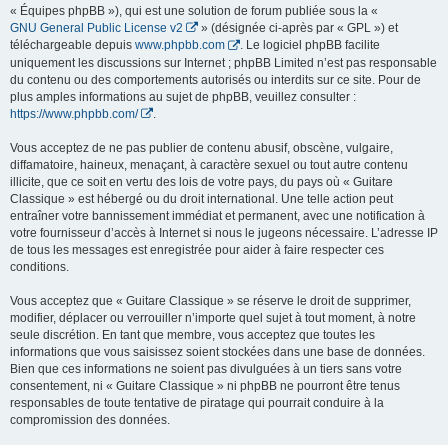
« Équipes phpBB »), qui est une solution de forum publiée sous la «
GNU General Public License v2
» (désignée ci-après par « GPL ») et
téléchargeable depuis
www.phpbb.com
. Le logiciel phpBB facilite
uniquement les discussions sur Internet ; phpBB Limited n’est pas responsable
du contenu ou des comportements autorisés ou interdits sur ce site. Pour de
plus amples informations au sujet de phpBB, veuillez consulter :
https://www.phpbb.com/
.
Vous acceptez de ne pas publier de contenu abusif, obscène, vulgaire,
diffamatoire, haineux, menaçant, à caractère sexuel ou tout autre contenu
illicite, que ce soit en vertu des lois de votre pays, du pays où « Guitare
Classique » est hébergé ou du droit international. Une telle action peut
entraîner votre bannissement immédiat et permanent, avec une notification à
votre fournisseur d’accès à Internet si nous le jugeons nécessaire. L’adresse IP
de tous les messages est enregistrée pour aider à faire respecter ces
conditions.
Vous acceptez que « Guitare Classique » se réserve le droit de supprimer,
modifier, déplacer ou verrouiller n’importe quel sujet à tout moment, à notre
seule discrétion. En tant que membre, vous acceptez que toutes les
informations que vous saisissez soient stockées dans une base de données.
Bien que ces informations ne soient pas divulguées à un tiers sans votre
consentement, ni « Guitare Classique » ni phpBB ne pourront être tenus
responsables de toute tentative de piratage qui pourrait conduire à la
compromission des données.