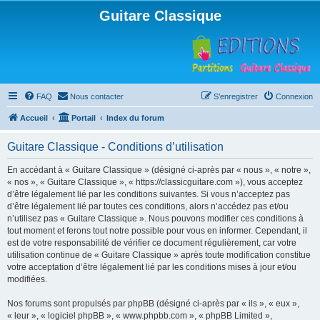
Guitare Classique
FAQ
Nous contacter
S’enregistrer
Connexion
Accueil
Portail
Index du forum
Guitare Classique - Conditions d’utilisation
En accédant à « Guitare Classique » (désigné ci-après par « nous », « notre »,
« nos », « Guitare Classique », « https://classicguitare.com »), vous acceptez
d’être légalement lié par les conditions suivantes. Si vous n’acceptez pas
d’être légalement lié par toutes ces conditions, alors n’accédez pas et/ou
n’utilisez pas « Guitare Classique ». Nous pouvons modifier ces conditions à
tout moment et ferons tout notre possible pour vous en informer. Cependant, il
est de votre responsabilité de vérifier ce document régulièrement, car votre
utilisation continue de « Guitare Classique » après toute modification constitue
votre acceptation d’être légalement lié par les conditions mises à jour et/ou
modifiées.
Nos forums sont propulsés par phpBB (désigné ci-après par « ils », « eux »,
« leur », « logiciel phpBB », « www.phpbb.com », « phpBB Limited »,