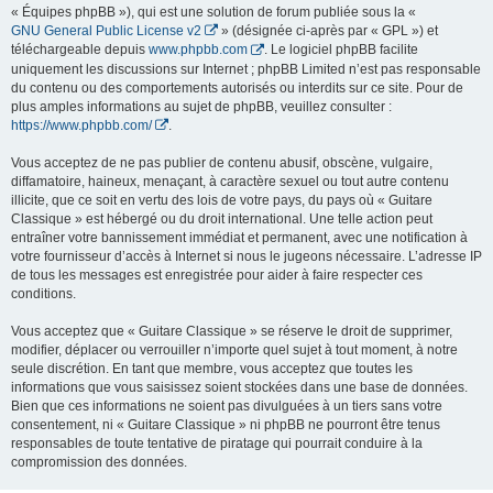
« Équipes phpBB »), qui est une solution de forum publiée sous la «
GNU General Public License v2
» (désignée ci-après par « GPL ») et
téléchargeable depuis
www.phpbb.com
. Le logiciel phpBB facilite
uniquement les discussions sur Internet ; phpBB Limited n’est pas responsable
du contenu ou des comportements autorisés ou interdits sur ce site. Pour de
plus amples informations au sujet de phpBB, veuillez consulter :
https://www.phpbb.com/
.
Vous acceptez de ne pas publier de contenu abusif, obscène, vulgaire,
diffamatoire, haineux, menaçant, à caractère sexuel ou tout autre contenu
illicite, que ce soit en vertu des lois de votre pays, du pays où « Guitare
Classique » est hébergé ou du droit international. Une telle action peut
entraîner votre bannissement immédiat et permanent, avec une notification à
votre fournisseur d’accès à Internet si nous le jugeons nécessaire. L’adresse IP
de tous les messages est enregistrée pour aider à faire respecter ces
conditions.
Vous acceptez que « Guitare Classique » se réserve le droit de supprimer,
modifier, déplacer ou verrouiller n’importe quel sujet à tout moment, à notre
seule discrétion. En tant que membre, vous acceptez que toutes les
informations que vous saisissez soient stockées dans une base de données.
Bien que ces informations ne soient pas divulguées à un tiers sans votre
consentement, ni « Guitare Classique » ni phpBB ne pourront être tenus
responsables de toute tentative de piratage qui pourrait conduire à la
compromission des données.