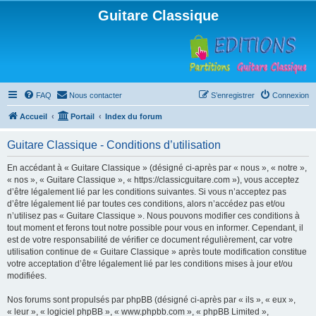
Guitare Classique
FAQ
Nous contacter
S’enregistrer
Connexion
Accueil
Portail
Index du forum
Guitare Classique - Conditions d’utilisation
En accédant à « Guitare Classique » (désigné ci-après par « nous », « notre »,
« nos », « Guitare Classique », « https://classicguitare.com »), vous acceptez
d’être légalement lié par les conditions suivantes. Si vous n’acceptez pas
d’être légalement lié par toutes ces conditions, alors n’accédez pas et/ou
n’utilisez pas « Guitare Classique ». Nous pouvons modifier ces conditions à
tout moment et ferons tout notre possible pour vous en informer. Cependant, il
est de votre responsabilité de vérifier ce document régulièrement, car votre
utilisation continue de « Guitare Classique » après toute modification constitue
votre acceptation d’être légalement lié par les conditions mises à jour et/ou
modifiées.
Nos forums sont propulsés par phpBB (désigné ci-après par « ils », « eux »,
« leur », « logiciel phpBB », « www.phpbb.com », « phpBB Limited »,