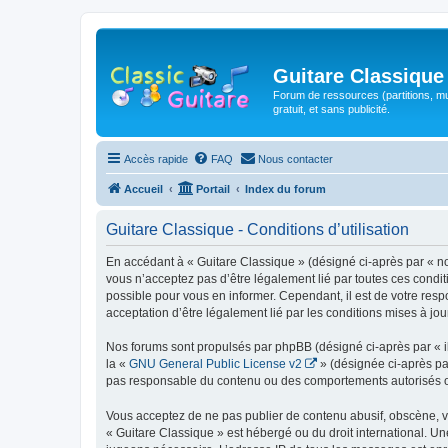
Guitare Classique
Forum de ressources (partitions, mu
gratuit, et sans publicité.
Accès rapide
FAQ
Nous contacter
Accueil
Portail
Index du forum
Guitare Classique - Conditions d’utilisation
En accédant à « Guitare Classique » (désigné ci-après par « nous
vous n’acceptez pas d’être légalement lié par toutes ces condit
possible pour vous en informer. Cependant, il est de votre respo
acceptation d’être légalement lié par les conditions mises à jou
Nos forums sont propulsés par phpBB (désigné ci-après par « il
la «
GNU General Public License v2
» (désignée ci-après pa
pas responsable du contenu ou des comportements autorisés ou i
Vous acceptez de ne pas publier de contenu abusif, obscène, vul
« Guitare Classique » est hébergé ou du droit international. Un