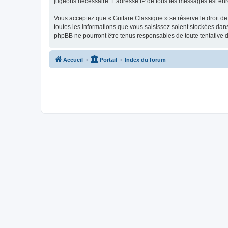
jugeons nécessaire. L’adresse IP de tous les messages est enre
Vous acceptez que « Guitare Classique » se réserve le droit de 
toutes les informations que vous saisissez soient stockées dan
phpBB ne pourront être tenus responsables de toute tentative 
Accueil
Portail
Index du forum