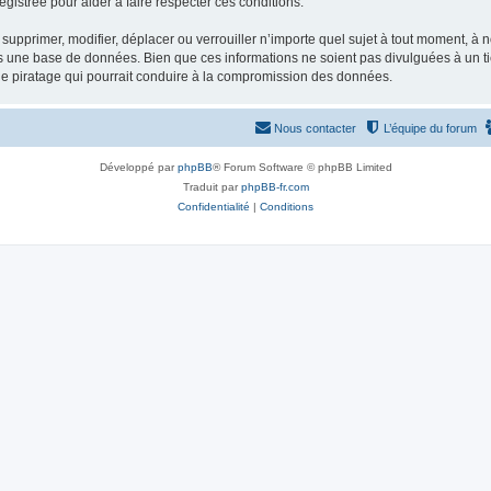
gistrée pour aider à faire respecter ces conditions.
supprimer, modifier, déplacer ou verrouiller n’importe quel sujet à tout moment, à
s une base de données. Bien que ces informations ne soient pas divulguées à un ti
de piratage qui pourrait conduire à la compromission des données.
Nous contacter
L’équipe du forum
Développé par
phpBB
® Forum Software © phpBB Limited
Traduit par
phpBB-fr.com
Confidentialité
|
Conditions