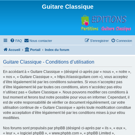
Guitare Classique
FAQ
Nous contacter
S’enregistrer
Connexion
Accueil
Portail
Index du forum
Guitare Classique - Conditions d’utilisation
En accédant à « Guitare Classique » (désigné ci-après par « nous », « notre »,
« nos », « Guitare Classique », « https://classicguitare.com »), vous acceptez
d’être légalement lié par les conditions suivantes. Si vous n’acceptez pas
d’être légalement lié par toutes ces conditions, alors n’accédez pas et/ou
n’utilisez pas « Guitare Classique ». Nous pouvons modifier ces conditions à
tout moment et ferons tout notre possible pour vous en informer. Cependant, il
est de votre responsabilité de vérifier ce document régulièrement, car votre
utilisation continue de « Guitare Classique » après toute modification constitue
votre acceptation d’être légalement lié par les conditions mises à jour et/ou
modifiées.
Nos forums sont propulsés par phpBB (désigné ci-après par « ils », « eux »,
« leur », « logiciel phpBB », « www.phpbb.com », « phpBB Limited »,