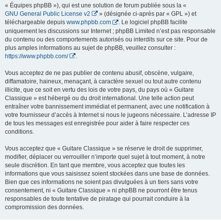
« Équipes phpBB »), qui est une solution de forum publiée sous la «
GNU General Public License v2
» (désignée ci-après par « GPL ») et
téléchargeable depuis
www.phpbb.com
. Le logiciel phpBB facilite
uniquement les discussions sur Internet ; phpBB Limited n’est pas responsable
du contenu ou des comportements autorisés ou interdits sur ce site. Pour de
plus amples informations au sujet de phpBB, veuillez consulter :
https://www.phpbb.com/
.
Vous acceptez de ne pas publier de contenu abusif, obscène, vulgaire,
diffamatoire, haineux, menaçant, à caractère sexuel ou tout autre contenu
illicite, que ce soit en vertu des lois de votre pays, du pays où « Guitare
Classique » est hébergé ou du droit international. Une telle action peut
entraîner votre bannissement immédiat et permanent, avec une notification à
votre fournisseur d’accès à Internet si nous le jugeons nécessaire. L’adresse IP
de tous les messages est enregistrée pour aider à faire respecter ces
conditions.
Vous acceptez que « Guitare Classique » se réserve le droit de supprimer,
modifier, déplacer ou verrouiller n’importe quel sujet à tout moment, à notre
seule discrétion. En tant que membre, vous acceptez que toutes les
informations que vous saisissez soient stockées dans une base de données.
Bien que ces informations ne soient pas divulguées à un tiers sans votre
consentement, ni « Guitare Classique » ni phpBB ne pourront être tenus
responsables de toute tentative de piratage qui pourrait conduire à la
compromission des données.