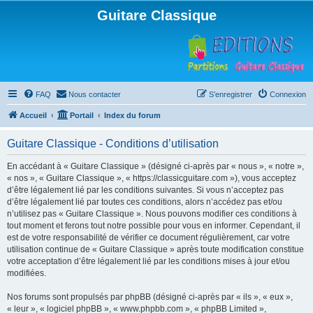
Guitare Classique
FAQ
Nous contacter
S’enregistrer
Connexion
Accueil
Portail
Index du forum
Guitare Classique - Conditions d’utilisation
En accédant à « Guitare Classique » (désigné ci-après par « nous », « notre »,
« nos », « Guitare Classique », « https://classicguitare.com »), vous acceptez
d’être légalement lié par les conditions suivantes. Si vous n’acceptez pas
d’être légalement lié par toutes ces conditions, alors n’accédez pas et/ou
n’utilisez pas « Guitare Classique ». Nous pouvons modifier ces conditions à
tout moment et ferons tout notre possible pour vous en informer. Cependant, il
est de votre responsabilité de vérifier ce document régulièrement, car votre
utilisation continue de « Guitare Classique » après toute modification constitue
votre acceptation d’être légalement lié par les conditions mises à jour et/ou
modifiées.
Nos forums sont propulsés par phpBB (désigné ci-après par « ils », « eux »,
« leur », « logiciel phpBB », « www.phpbb.com », « phpBB Limited »,