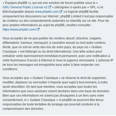
« Équipes phpBB »), qui est une solution de forum publiée sous la «
GNU General Public License v2
» (désignée ci-après par « GPL ») et
téléchargeable depuis
www.phpbb.com
. Le logiciel phpBB facilite
uniquement les discussions sur Internet ; phpBB Limited n’est pas responsable
du contenu ou des comportements autorisés ou interdits sur ce site. Pour de
plus amples informations au sujet de phpBB, veuillez consulter :
https://www.phpbb.com/
.
Vous acceptez de ne pas publier de contenu abusif, obscène, vulgaire,
diffamatoire, haineux, menaçant, à caractère sexuel ou tout autre contenu
illicite, que ce soit en vertu des lois de votre pays, du pays où « Guitare
Classique » est hébergé ou du droit international. Une telle action peut
entraîner votre bannissement immédiat et permanent, avec une notification à
votre fournisseur d’accès à Internet si nous le jugeons nécessaire. L’adresse IP
de tous les messages est enregistrée pour aider à faire respecter ces
conditions.
Vous acceptez que « Guitare Classique » se réserve le droit de supprimer,
modifier, déplacer ou verrouiller n’importe quel sujet à tout moment, à notre
seule discrétion. En tant que membre, vous acceptez que toutes les
informations que vous saisissez soient stockées dans une base de données.
Bien que ces informations ne soient pas divulguées à un tiers sans votre
consentement, ni « Guitare Classique » ni phpBB ne pourront être tenus
responsables de toute tentative de piratage qui pourrait conduire à la
compromission des données.