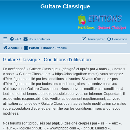
Guitare Classique
FAQ
Nous contacter
S’enregistrer
Connexion
Accueil
Portail
Index du forum
Guitare Classique - Conditions d’utilisation
En accédant à « Guitare Classique » (désigné ci-après par « nous », « notre »,
« nos », « Guitare Classique », « https://classicguitare.com »), vous acceptez
d’être légalement lié par les conditions suivantes. Si vous n’acceptez pas
d’être légalement lié par toutes ces conditions, alors n’accédez pas et/ou
n’utilisez pas « Guitare Classique ». Nous pouvons modifier ces conditions à
tout moment et ferons tout notre possible pour vous en informer. Cependant, il
est de votre responsabilité de vérifier ce document régulièrement, car votre
utilisation continue de « Guitare Classique » après toute modification constitue
votre acceptation d’être légalement lié par les conditions mises à jour et/ou
modifiées.
Nos forums sont propulsés par phpBB (désigné ci-après par « ils », « eux »,
« leur », « logiciel phpBB », « www.phpbb.com », « phpBB Limited »,