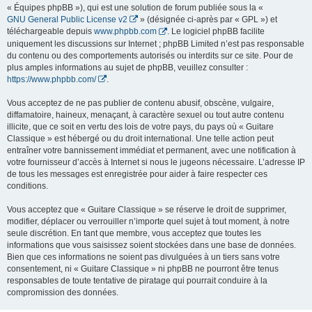
« Équipes phpBB »), qui est une solution de forum publiée sous la «
GNU General Public License v2
» (désignée ci-après par « GPL ») et
téléchargeable depuis
www.phpbb.com
. Le logiciel phpBB facilite
uniquement les discussions sur Internet ; phpBB Limited n’est pas responsable
du contenu ou des comportements autorisés ou interdits sur ce site. Pour de
plus amples informations au sujet de phpBB, veuillez consulter :
https://www.phpbb.com/
.
Vous acceptez de ne pas publier de contenu abusif, obscène, vulgaire,
diffamatoire, haineux, menaçant, à caractère sexuel ou tout autre contenu
illicite, que ce soit en vertu des lois de votre pays, du pays où « Guitare
Classique » est hébergé ou du droit international. Une telle action peut
entraîner votre bannissement immédiat et permanent, avec une notification à
votre fournisseur d’accès à Internet si nous le jugeons nécessaire. L’adresse IP
de tous les messages est enregistrée pour aider à faire respecter ces
conditions.
Vous acceptez que « Guitare Classique » se réserve le droit de supprimer,
modifier, déplacer ou verrouiller n’importe quel sujet à tout moment, à notre
seule discrétion. En tant que membre, vous acceptez que toutes les
informations que vous saisissez soient stockées dans une base de données.
Bien que ces informations ne soient pas divulguées à un tiers sans votre
consentement, ni « Guitare Classique » ni phpBB ne pourront être tenus
responsables de toute tentative de piratage qui pourrait conduire à la
compromission des données.