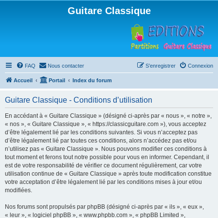
Guitare Classique
FAQ
Nous contacter
S’enregistrer
Connexion
Accueil
Portail
Index du forum
Guitare Classique - Conditions d’utilisation
En accédant à « Guitare Classique » (désigné ci-après par « nous », « notre »,
« nos », « Guitare Classique », « https://classicguitare.com »), vous acceptez
d’être légalement lié par les conditions suivantes. Si vous n’acceptez pas
d’être légalement lié par toutes ces conditions, alors n’accédez pas et/ou
n’utilisez pas « Guitare Classique ». Nous pouvons modifier ces conditions à
tout moment et ferons tout notre possible pour vous en informer. Cependant, il
est de votre responsabilité de vérifier ce document régulièrement, car votre
utilisation continue de « Guitare Classique » après toute modification constitue
votre acceptation d’être légalement lié par les conditions mises à jour et/ou
modifiées.
Nos forums sont propulsés par phpBB (désigné ci-après par « ils », « eux »,
« leur », « logiciel phpBB », « www.phpbb.com », « phpBB Limited »,