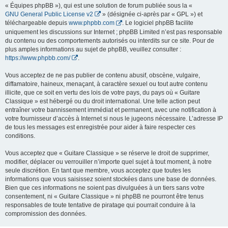
« Équipes phpBB »), qui est une solution de forum publiée sous la «
GNU General Public License v2
» (désignée ci-après par « GPL ») et
téléchargeable depuis
www.phpbb.com
. Le logiciel phpBB facilite
uniquement les discussions sur Internet ; phpBB Limited n’est pas responsable
du contenu ou des comportements autorisés ou interdits sur ce site. Pour de
plus amples informations au sujet de phpBB, veuillez consulter :
https://www.phpbb.com/
.
Vous acceptez de ne pas publier de contenu abusif, obscène, vulgaire,
diffamatoire, haineux, menaçant, à caractère sexuel ou tout autre contenu
illicite, que ce soit en vertu des lois de votre pays, du pays où « Guitare
Classique » est hébergé ou du droit international. Une telle action peut
entraîner votre bannissement immédiat et permanent, avec une notification à
votre fournisseur d’accès à Internet si nous le jugeons nécessaire. L’adresse IP
de tous les messages est enregistrée pour aider à faire respecter ces
conditions.
Vous acceptez que « Guitare Classique » se réserve le droit de supprimer,
modifier, déplacer ou verrouiller n’importe quel sujet à tout moment, à notre
seule discrétion. En tant que membre, vous acceptez que toutes les
informations que vous saisissez soient stockées dans une base de données.
Bien que ces informations ne soient pas divulguées à un tiers sans votre
consentement, ni « Guitare Classique » ni phpBB ne pourront être tenus
responsables de toute tentative de piratage qui pourrait conduire à la
compromission des données.