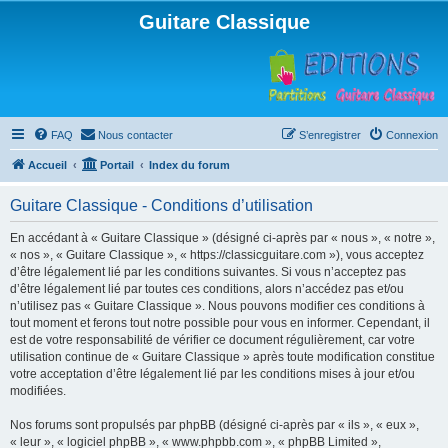
Guitare Classique
FAQ
Nous contacter
S’enregistrer
Connexion
Accueil
Portail
Index du forum
Guitare Classique - Conditions d’utilisation
En accédant à « Guitare Classique » (désigné ci-après par « nous », « notre »,
« nos », « Guitare Classique », « https://classicguitare.com »), vous acceptez
d’être légalement lié par les conditions suivantes. Si vous n’acceptez pas
d’être légalement lié par toutes ces conditions, alors n’accédez pas et/ou
n’utilisez pas « Guitare Classique ». Nous pouvons modifier ces conditions à
tout moment et ferons tout notre possible pour vous en informer. Cependant, il
est de votre responsabilité de vérifier ce document régulièrement, car votre
utilisation continue de « Guitare Classique » après toute modification constitue
votre acceptation d’être légalement lié par les conditions mises à jour et/ou
modifiées.
Nos forums sont propulsés par phpBB (désigné ci-après par « ils », « eux »,
« leur », « logiciel phpBB », « www.phpbb.com », « phpBB Limited »,