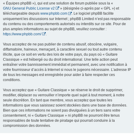
« Équipes phpBB »), qui est une solution de forum publiée sous la «
GNU General Public License v2
» (désignée ci-après par « GPL ») et
téléchargeable depuis
www.phpbb.com
. Le logiciel phpBB facilite
uniquement les discussions sur Internet ; phpBB Limited n’est pas responsable
du contenu ou des comportements autorisés ou interdits sur ce site. Pour de
plus amples informations au sujet de phpBB, veuillez consulter :
https://www.phpbb.com/
.
Vous acceptez de ne pas publier de contenu abusif, obscène, vulgaire,
diffamatoire, haineux, menaçant, à caractère sexuel ou tout autre contenu
illicite, que ce soit en vertu des lois de votre pays, du pays où « Guitare
Classique » est hébergé ou du droit international. Une telle action peut
entraîner votre bannissement immédiat et permanent, avec une notification à
votre fournisseur d’accès à Internet si nous le jugeons nécessaire. L’adresse IP
de tous les messages est enregistrée pour aider à faire respecter ces
conditions.
Vous acceptez que « Guitare Classique » se réserve le droit de supprimer,
modifier, déplacer ou verrouiller n’importe quel sujet à tout moment, à notre
seule discrétion. En tant que membre, vous acceptez que toutes les
informations que vous saisissez soient stockées dans une base de données.
Bien que ces informations ne soient pas divulguées à un tiers sans votre
consentement, ni « Guitare Classique » ni phpBB ne pourront être tenus
responsables de toute tentative de piratage qui pourrait conduire à la
compromission des données.