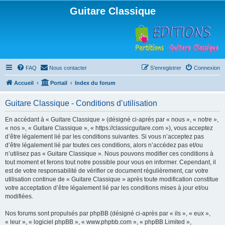
Guitare Classique
FAQ
Nous contacter
S’enregistrer
Connexion
Accueil
Portail
Index du forum
Guitare Classique - Conditions d’utilisation
En accédant à « Guitare Classique » (désigné ci-après par « nous », « notre »,
« nos », « Guitare Classique », « https://classicguitare.com »), vous acceptez
d’être légalement lié par les conditions suivantes. Si vous n’acceptez pas
d’être légalement lié par toutes ces conditions, alors n’accédez pas et/ou
n’utilisez pas « Guitare Classique ». Nous pouvons modifier ces conditions à
tout moment et ferons tout notre possible pour vous en informer. Cependant, il
est de votre responsabilité de vérifier ce document régulièrement, car votre
utilisation continue de « Guitare Classique » après toute modification constitue
votre acceptation d’être légalement lié par les conditions mises à jour et/ou
modifiées.
Nos forums sont propulsés par phpBB (désigné ci-après par « ils », « eux »,
« leur », « logiciel phpBB », « www.phpbb.com », « phpBB Limited »,