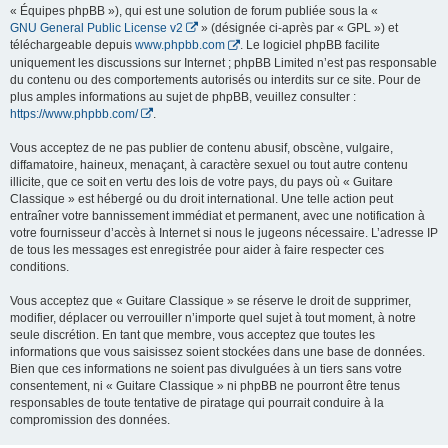
« Équipes phpBB »), qui est une solution de forum publiée sous la «
GNU General Public License v2
» (désignée ci-après par « GPL ») et
téléchargeable depuis
www.phpbb.com
. Le logiciel phpBB facilite
uniquement les discussions sur Internet ; phpBB Limited n’est pas responsable
du contenu ou des comportements autorisés ou interdits sur ce site. Pour de
plus amples informations au sujet de phpBB, veuillez consulter :
https://www.phpbb.com/
.
Vous acceptez de ne pas publier de contenu abusif, obscène, vulgaire,
diffamatoire, haineux, menaçant, à caractère sexuel ou tout autre contenu
illicite, que ce soit en vertu des lois de votre pays, du pays où « Guitare
Classique » est hébergé ou du droit international. Une telle action peut
entraîner votre bannissement immédiat et permanent, avec une notification à
votre fournisseur d’accès à Internet si nous le jugeons nécessaire. L’adresse IP
de tous les messages est enregistrée pour aider à faire respecter ces
conditions.
Vous acceptez que « Guitare Classique » se réserve le droit de supprimer,
modifier, déplacer ou verrouiller n’importe quel sujet à tout moment, à notre
seule discrétion. En tant que membre, vous acceptez que toutes les
informations que vous saisissez soient stockées dans une base de données.
Bien que ces informations ne soient pas divulguées à un tiers sans votre
consentement, ni « Guitare Classique » ni phpBB ne pourront être tenus
responsables de toute tentative de piratage qui pourrait conduire à la
compromission des données.