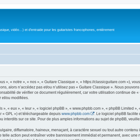
sique, vidéo…) et d'entraide pour les guitaristes francophones, entièrement
 », « notre », « nos », « Guitare Classique », « https://classicguitare.com »), vous
ions, alors n’accédez pas et/ou n’utilisez pas « Guitare Classique ». Nous pouvons 
nsabilité de vérifier ce document régulièrement, car votre utilisation continue de «
r et/ou modifiées.
s », « eux », « leur », « logiciel phpBB », « www.phpbb.com », « phpBB Limited »,
r « GPL ») et téléchargeable depuis
www.phpbb.com
. Le logiciel phpBB facilit
nterdits sur ce site. Pour de plus amples informations au sujet de phpBB, veuille
gaire, diffamatoire, haineux, menaçant, à caractère sexuel ou tout autre contenu ill
e telle action peut entraîner votre bannissement immédiat et permanent, avec une not