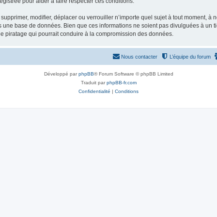
gistrée pour aider à faire respecter ces conditions.
supprimer, modifier, déplacer ou verrouiller n’importe quel sujet à tout moment, à
s une base de données. Bien que ces informations ne soient pas divulguées à un ti
de piratage qui pourrait conduire à la compromission des données.
Nous contacter
L’équipe du forum
Développé par
phpBB
® Forum Software © phpBB Limited
Traduit par
phpBB-fr.com
Confidentialité
|
Conditions