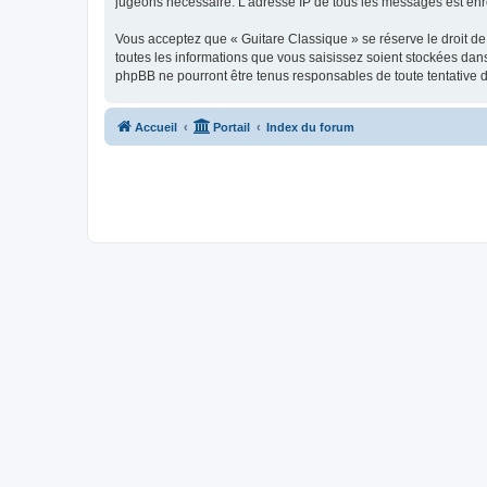
jugeons nécessaire. L’adresse IP de tous les messages est enre
Vous acceptez que « Guitare Classique » se réserve le droit de 
toutes les informations que vous saisissez soient stockées dan
phpBB ne pourront être tenus responsables de toute tentative 
Accueil
Portail
Index du forum