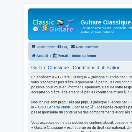
Guitare Classique
Forum de ressources (partitions, mu
gratuit, et sans publicité.
Accès rapide
FAQ
Nous contacter
Accueil
Portail
Index du forum
Guitare Classique - Conditions d’utilisation
En accédant à « Guitare Classique » (désigné ci-après par « nous
vous n’acceptez pas d’être légalement lié par toutes ces condit
possible pour vous en informer. Cependant, il est de votre respo
acceptation d’être légalement lié par les conditions mises à jou
Nos forums sont propulsés par phpBB (désigné ci-après par « il
la «
GNU General Public License v2
» (désignée ci-après pa
pas responsable du contenu ou des comportements autorisés ou i
Vous acceptez de ne pas publier de contenu abusif, obscène, vul
« Guitare Classique » est hébergé ou du droit international. Un