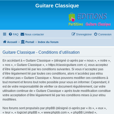
Guitare Classique
FAQ
Nous contacter
S’enregistrer
Connexion
Accueil
Portail
Index du forum
Guitare Classique - Conditions d’utilisation
En accédant à « Guitare Classique » (désigné ci-après par « nous », « notre »,
« nos », « Guitare Classique », « https://classicguitare.com »), vous acceptez
d’être légalement lié par les conditions suivantes. Si vous n’acceptez pas
d’être légalement lié par toutes ces conditions, alors n’accédez pas et/ou
n’utilisez pas « Guitare Classique ». Nous pouvons modifier ces conditions à
tout moment et ferons tout notre possible pour vous en informer. Cependant, il
est de votre responsabilité de vérifier ce document régulièrement, car votre
utilisation continue de « Guitare Classique » après toute modification constitue
votre acceptation d’être légalement lié par les conditions mises à jour et/ou
modifiées.
Nos forums sont propulsés par phpBB (désigné ci-après par « ils », « eux »,
« leur », « logiciel phpBB », « www.phpbb.com », « phpBB Limited »,