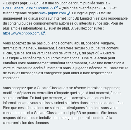
« Équipes phpBB »), qui est une solution de forum publiée sous la «
GNU General Public License v2
» (désignée ci-après par « GPL ») et
téléchargeable depuis
www.phpbb.com
. Le logiciel phpBB facilite
uniquement les discussions sur Internet ; phpBB Limited n’est pas responsable
du contenu ou des comportements autorisés ou interdits sur ce site. Pour de
plus amples informations au sujet de phpBB, veuillez consulter :
https://www.phpbb.com/
.
Vous acceptez de ne pas publier de contenu abusif, obscène, vulgaire,
diffamatoire, haineux, menaçant, à caractère sexuel ou tout autre contenu
illicite, que ce soit en vertu des lois de votre pays, du pays où « Guitare
Classique » est hébergé ou du droit international. Une telle action peut
entraîner votre bannissement immédiat et permanent, avec une notification à
votre fournisseur d’accès à Internet si nous le jugeons nécessaire. L’adresse IP
de tous les messages est enregistrée pour aider à faire respecter ces
conditions.
Vous acceptez que « Guitare Classique » se réserve le droit de supprimer,
modifier, déplacer ou verrouiller n’importe quel sujet à tout moment, à notre
seule discrétion. En tant que membre, vous acceptez que toutes les
informations que vous saisissez soient stockées dans une base de données.
Bien que ces informations ne soient pas divulguées à un tiers sans votre
consentement, ni « Guitare Classique » ni phpBB ne pourront être tenus
responsables de toute tentative de piratage qui pourrait conduire à la
compromission des données.