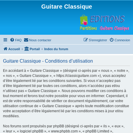
Guitare Classique
FAQ
Nous contacter
S’enregistrer
Connexion
Accueil
Portail
Index du forum
Guitare Classique - Conditions d’utilisation
En accédant à « Guitare Classique » (désigné ci-après par « nous », « notre »,
« nos », « Guitare Classique », « https://classicguitare.com »), vous acceptez
d’être légalement lié par les conditions suivantes. Si vous n’acceptez pas
d’être légalement lié par toutes ces conditions, alors n’accédez pas et/ou
n’utilisez pas « Guitare Classique ». Nous pouvons modifier ces conditions à
tout moment et ferons tout notre possible pour vous en informer. Cependant, il
est de votre responsabilité de vérifier ce document régulièrement, car votre
utilisation continue de « Guitare Classique » après toute modification constitue
votre acceptation d’être légalement lié par les conditions mises à jour et/ou
modifiées.
Nos forums sont propulsés par phpBB (désigné ci-après par « ils », « eux »,
« leur », « logiciel phpBB », « www.phpbb.com », « phpBB Limited »,