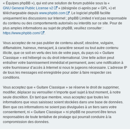
« Équipes phpBB »), qui est une solution de forum publiée sous la «
GNU General Public License v2
» (désignée ci-après par « GPL ») et
téléchargeable depuis
www.phpbb.com
. Le logiciel phpBB facilite
uniquement les discussions sur Internet ; phpBB Limited n’est pas responsable
du contenu ou des comportements autorisés ou interdits sur ce site. Pour de
plus amples informations au sujet de phpBB, veuillez consulter :
https://www.phpbb.com/
.
Vous acceptez de ne pas publier de contenu abusif, obscène, vulgaire,
diffamatoire, haineux, menaçant, à caractère sexuel ou tout autre contenu
illicite, que ce soit en vertu des lois de votre pays, du pays où « Guitare
Classique » est hébergé ou du droit international. Une telle action peut
entraîner votre bannissement immédiat et permanent, avec une notification à
votre fournisseur d’accès à Internet si nous le jugeons nécessaire. L’adresse IP
de tous les messages est enregistrée pour aider à faire respecter ces
conditions.
Vous acceptez que « Guitare Classique » se réserve le droit de supprimer,
modifier, déplacer ou verrouiller n’importe quel sujet à tout moment, à notre
seule discrétion. En tant que membre, vous acceptez que toutes les
informations que vous saisissez soient stockées dans une base de données.
Bien que ces informations ne soient pas divulguées à un tiers sans votre
consentement, ni « Guitare Classique » ni phpBB ne pourront être tenus
responsables de toute tentative de piratage qui pourrait conduire à la
compromission des données.