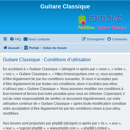
Guitare Classique
FAQ
Nous contacter
S’enregistrer
Connexion
Accueil
Portail
Index du forum
Guitare Classique - Conditions d’utilisation
En accédant à « Guitare Classique » (désigné ci-après par « nous », « notre »,
« nos », « Guitare Classique », « https://classicguitare.com »), vous acceptez
d’être légalement lié par les conditions suivantes. Si vous n’acceptez pas
d’être légalement lié par toutes ces conditions, alors n’accédez pas et/ou
n’utilisez pas « Guitare Classique ». Nous pouvons modifier ces conditions à
tout moment et ferons tout notre possible pour vous en informer. Cependant, il
est de votre responsabilité de vérifier ce document régulièrement, car votre
utilisation continue de « Guitare Classique » après toute modification constitue
votre acceptation d’être légalement lié par les conditions mises à jour et/ou
modifiées.
Nos forums sont propulsés par phpBB (désigné ci-après par « ils », « eux »,
« leur », « logiciel phpBB », « www.phpbb.com », « phpBB Limited »,