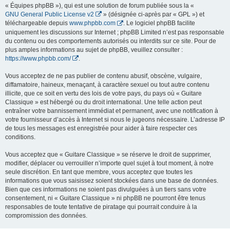
« Équipes phpBB »), qui est une solution de forum publiée sous la «
GNU General Public License v2
» (désignée ci-après par « GPL ») et
téléchargeable depuis
www.phpbb.com
. Le logiciel phpBB facilite
uniquement les discussions sur Internet ; phpBB Limited n’est pas responsable
du contenu ou des comportements autorisés ou interdits sur ce site. Pour de
plus amples informations au sujet de phpBB, veuillez consulter :
https://www.phpbb.com/
.
Vous acceptez de ne pas publier de contenu abusif, obscène, vulgaire,
diffamatoire, haineux, menaçant, à caractère sexuel ou tout autre contenu
illicite, que ce soit en vertu des lois de votre pays, du pays où « Guitare
Classique » est hébergé ou du droit international. Une telle action peut
entraîner votre bannissement immédiat et permanent, avec une notification à
votre fournisseur d’accès à Internet si nous le jugeons nécessaire. L’adresse IP
de tous les messages est enregistrée pour aider à faire respecter ces
conditions.
Vous acceptez que « Guitare Classique » se réserve le droit de supprimer,
modifier, déplacer ou verrouiller n’importe quel sujet à tout moment, à notre
seule discrétion. En tant que membre, vous acceptez que toutes les
informations que vous saisissez soient stockées dans une base de données.
Bien que ces informations ne soient pas divulguées à un tiers sans votre
consentement, ni « Guitare Classique » ni phpBB ne pourront être tenus
responsables de toute tentative de piratage qui pourrait conduire à la
compromission des données.