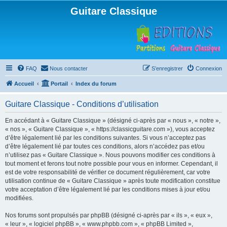
Guitare Classique
FAQ
Nous contacter
S’enregistrer
Connexion
Accueil
Portail
Index du forum
Guitare Classique - Conditions d’utilisation
En accédant à « Guitare Classique » (désigné ci-après par « nous », « notre »,
« nos », « Guitare Classique », « https://classicguitare.com »), vous acceptez
d’être légalement lié par les conditions suivantes. Si vous n’acceptez pas
d’être légalement lié par toutes ces conditions, alors n’accédez pas et/ou
n’utilisez pas « Guitare Classique ». Nous pouvons modifier ces conditions à
tout moment et ferons tout notre possible pour vous en informer. Cependant, il
est de votre responsabilité de vérifier ce document régulièrement, car votre
utilisation continue de « Guitare Classique » après toute modification constitue
votre acceptation d’être légalement lié par les conditions mises à jour et/ou
modifiées.
Nos forums sont propulsés par phpBB (désigné ci-après par « ils », « eux »,
« leur », « logiciel phpBB », « www.phpbb.com », « phpBB Limited »,