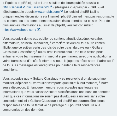
« Équipes phpBB »), qui est une solution de forum publiée sous la «
GNU General Public License v2
» (désignée ci-après par « GPL ») et
téléchargeable depuis
www.phpbb.com
. Le logiciel phpBB facilite
uniquement les discussions sur Internet ; phpBB Limited n’est pas responsable
du contenu ou des comportements autorisés ou interdits sur ce site. Pour de
plus amples informations au sujet de phpBB, veuillez consulter :
https://www.phpbb.com/
.
Vous acceptez de ne pas publier de contenu abusif, obscène, vulgaire,
diffamatoire, haineux, menaçant, à caractère sexuel ou tout autre contenu
illicite, que ce soit en vertu des lois de votre pays, du pays où « Guitare
Classique » est hébergé ou du droit international. Une telle action peut
entraîner votre bannissement immédiat et permanent, avec une notification à
votre fournisseur d’accès à Internet si nous le jugeons nécessaire. L’adresse IP
de tous les messages est enregistrée pour aider à faire respecter ces
conditions.
Vous acceptez que « Guitare Classique » se réserve le droit de supprimer,
modifier, déplacer ou verrouiller n’importe quel sujet à tout moment, à notre
seule discrétion. En tant que membre, vous acceptez que toutes les
informations que vous saisissez soient stockées dans une base de données.
Bien que ces informations ne soient pas divulguées à un tiers sans votre
consentement, ni « Guitare Classique » ni phpBB ne pourront être tenus
responsables de toute tentative de piratage qui pourrait conduire à la
compromission des données.