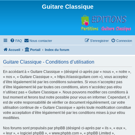
Guitare Classique
FAQ
Nous contacter
S’enregistrer
Connexion
Accueil
Portail
Index du forum
Guitare Classique - Conditions d’utilisation
En accédant à « Guitare Classique » (désigné ci-après par « nous », « notre »,
« nos », « Guitare Classique », « https://classicguitare.com »), vous acceptez
d’être légalement lié par les conditions suivantes. Si vous n’acceptez pas
d’être légalement lié par toutes ces conditions, alors n’accédez pas et/ou
n’utilisez pas « Guitare Classique ». Nous pouvons modifier ces conditions à
tout moment et ferons tout notre possible pour vous en informer. Cependant, il
est de votre responsabilité de vérifier ce document régulièrement, car votre
utilisation continue de « Guitare Classique » après toute modification constitue
votre acceptation d’être légalement lié par les conditions mises à jour et/ou
modifiées.
Nos forums sont propulsés par phpBB (désigné ci-après par « ils », « eux »,
« leur », « logiciel phpBB », « www.phpbb.com », « phpBB Limited »,