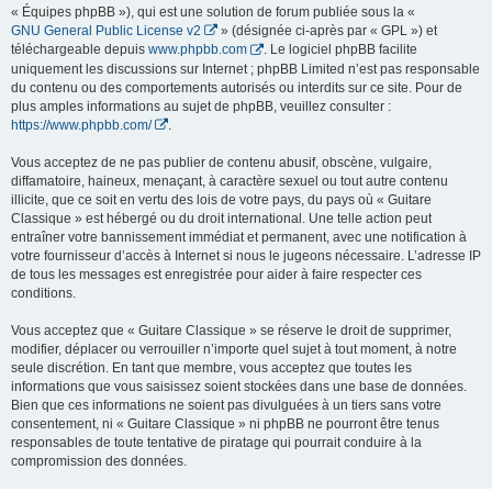
« Équipes phpBB »), qui est une solution de forum publiée sous la «
GNU General Public License v2
» (désignée ci-après par « GPL ») et
téléchargeable depuis
www.phpbb.com
. Le logiciel phpBB facilite
uniquement les discussions sur Internet ; phpBB Limited n’est pas responsable
du contenu ou des comportements autorisés ou interdits sur ce site. Pour de
plus amples informations au sujet de phpBB, veuillez consulter :
https://www.phpbb.com/
.
Vous acceptez de ne pas publier de contenu abusif, obscène, vulgaire,
diffamatoire, haineux, menaçant, à caractère sexuel ou tout autre contenu
illicite, que ce soit en vertu des lois de votre pays, du pays où « Guitare
Classique » est hébergé ou du droit international. Une telle action peut
entraîner votre bannissement immédiat et permanent, avec une notification à
votre fournisseur d’accès à Internet si nous le jugeons nécessaire. L’adresse IP
de tous les messages est enregistrée pour aider à faire respecter ces
conditions.
Vous acceptez que « Guitare Classique » se réserve le droit de supprimer,
modifier, déplacer ou verrouiller n’importe quel sujet à tout moment, à notre
seule discrétion. En tant que membre, vous acceptez que toutes les
informations que vous saisissez soient stockées dans une base de données.
Bien que ces informations ne soient pas divulguées à un tiers sans votre
consentement, ni « Guitare Classique » ni phpBB ne pourront être tenus
responsables de toute tentative de piratage qui pourrait conduire à la
compromission des données.