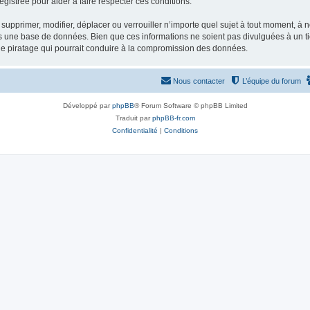
gistrée pour aider à faire respecter ces conditions.
supprimer, modifier, déplacer ou verrouiller n’importe quel sujet à tout moment, à
s une base de données. Bien que ces informations ne soient pas divulguées à un ti
de piratage qui pourrait conduire à la compromission des données.
Nous contacter
L’équipe du forum
Développé par
phpBB
® Forum Software © phpBB Limited
Traduit par
phpBB-fr.com
Confidentialité
|
Conditions