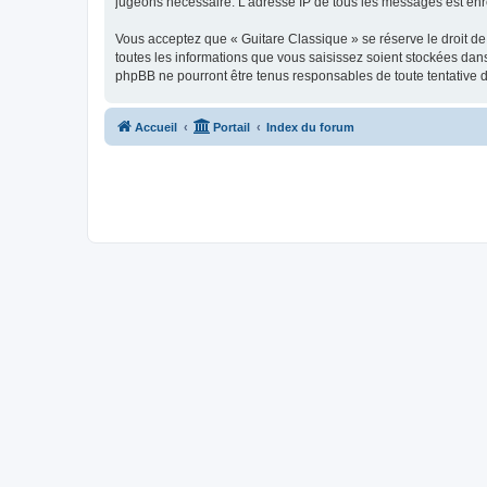
jugeons nécessaire. L’adresse IP de tous les messages est enre
Vous acceptez que « Guitare Classique » se réserve le droit de 
toutes les informations que vous saisissez soient stockées dan
phpBB ne pourront être tenus responsables de toute tentative 
Accueil
Portail
Index du forum