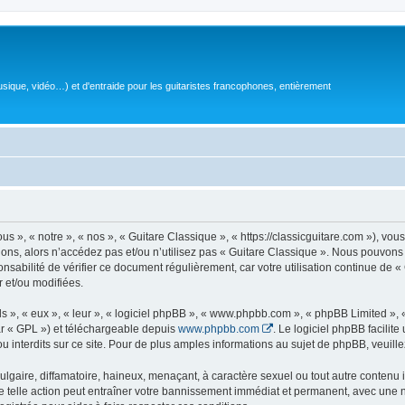
sique, vidéo…) et d'entraide pour les guitaristes francophones, entièrement
 », « notre », « nos », « Guitare Classique », « https://classicguitare.com »), vous
ions, alors n’accédez pas et/ou n’utilisez pas « Guitare Classique ». Nous pouvons 
nsabilité de vérifier ce document régulièrement, car votre utilisation continue de «
r et/ou modifiées.
s », « eux », « leur », « logiciel phpBB », « www.phpbb.com », « phpBB Limited »,
r « GPL ») et téléchargeable depuis
www.phpbb.com
. Le logiciel phpBB facilit
nterdits sur ce site. Pour de plus amples informations au sujet de phpBB, veuille
gaire, diffamatoire, haineux, menaçant, à caractère sexuel ou tout autre contenu ill
e telle action peut entraîner votre bannissement immédiat et permanent, avec une not