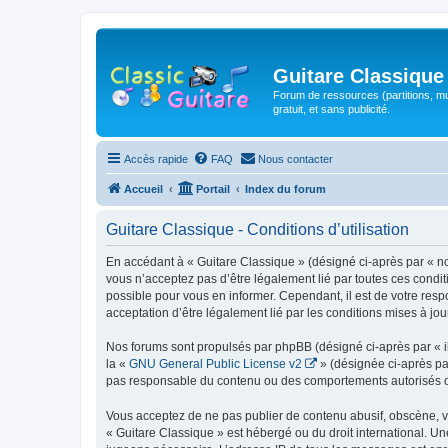
Guitare Classique
Forum de ressources (partitions, mu
gratuit, et sans publicité.
Accès rapide
FAQ
Nous contacter
Accueil
Portail
Index du forum
Guitare Classique - Conditions d’utilisation
En accédant à « Guitare Classique » (désigné ci-après par « nous
vous n’acceptez pas d’être légalement lié par toutes ces condit
possible pour vous en informer. Cependant, il est de votre respo
acceptation d’être légalement lié par les conditions mises à jou
Nos forums sont propulsés par phpBB (désigné ci-après par « il
la «
GNU General Public License v2
» (désignée ci-après pa
pas responsable du contenu ou des comportements autorisés ou i
Vous acceptez de ne pas publier de contenu abusif, obscène, vul
« Guitare Classique » est hébergé ou du droit international. Un