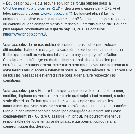
« Équipes phpBB »), qui est une solution de forum publiée sous la «
GNU General Public License v2
» (désignée ci-après par « GPL ») et
téléchargeable depuis
www.phpbb.com
. Le logiciel phpBB facilite
uniquement les discussions sur Internet ; phpBB Limited n’est pas responsable
du contenu ou des comportements autorisés ou interdits sur ce site. Pour de
plus amples informations au sujet de phpBB, veuillez consulter :
https://www.phpbb.com/
.
Vous acceptez de ne pas publier de contenu abusif, obscène, vulgaire,
diffamatoire, haineux, menaçant, à caractère sexuel ou tout autre contenu
illicite, que ce soit en vertu des lois de votre pays, du pays où « Guitare
Classique » est hébergé ou du droit international. Une telle action peut
entraîner votre bannissement immédiat et permanent, avec une notification à
votre fournisseur d’accès à Internet si nous le jugeons nécessaire. L’adresse IP
de tous les messages est enregistrée pour aider à faire respecter ces
conditions.
Vous acceptez que « Guitare Classique » se réserve le droit de supprimer,
modifier, déplacer ou verrouiller n’importe quel sujet à tout moment, à notre
seule discrétion. En tant que membre, vous acceptez que toutes les
informations que vous saisissez soient stockées dans une base de données.
Bien que ces informations ne soient pas divulguées à un tiers sans votre
consentement, ni « Guitare Classique » ni phpBB ne pourront être tenus
responsables de toute tentative de piratage qui pourrait conduire à la
compromission des données.