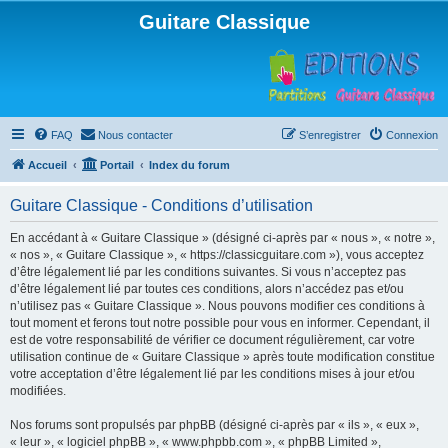
Guitare Classique
FAQ
Nous contacter
S’enregistrer
Connexion
Accueil
Portail
Index du forum
Guitare Classique - Conditions d’utilisation
En accédant à « Guitare Classique » (désigné ci-après par « nous », « notre »,
« nos », « Guitare Classique », « https://classicguitare.com »), vous acceptez
d’être légalement lié par les conditions suivantes. Si vous n’acceptez pas
d’être légalement lié par toutes ces conditions, alors n’accédez pas et/ou
n’utilisez pas « Guitare Classique ». Nous pouvons modifier ces conditions à
tout moment et ferons tout notre possible pour vous en informer. Cependant, il
est de votre responsabilité de vérifier ce document régulièrement, car votre
utilisation continue de « Guitare Classique » après toute modification constitue
votre acceptation d’être légalement lié par les conditions mises à jour et/ou
modifiées.
Nos forums sont propulsés par phpBB (désigné ci-après par « ils », « eux »,
« leur », « logiciel phpBB », « www.phpbb.com », « phpBB Limited »,