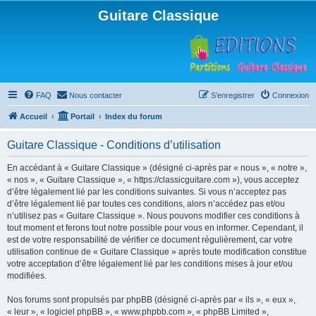
Guitare Classique
FAQ
Nous contacter
S’enregistrer
Connexion
Accueil
Portail
Index du forum
Guitare Classique - Conditions d’utilisation
En accédant à « Guitare Classique » (désigné ci-après par « nous », « notre »,
« nos », « Guitare Classique », « https://classicguitare.com »), vous acceptez
d’être légalement lié par les conditions suivantes. Si vous n’acceptez pas
d’être légalement lié par toutes ces conditions, alors n’accédez pas et/ou
n’utilisez pas « Guitare Classique ». Nous pouvons modifier ces conditions à
tout moment et ferons tout notre possible pour vous en informer. Cependant, il
est de votre responsabilité de vérifier ce document régulièrement, car votre
utilisation continue de « Guitare Classique » après toute modification constitue
votre acceptation d’être légalement lié par les conditions mises à jour et/ou
modifiées.
Nos forums sont propulsés par phpBB (désigné ci-après par « ils », « eux »,
« leur », « logiciel phpBB », « www.phpbb.com », « phpBB Limited »,