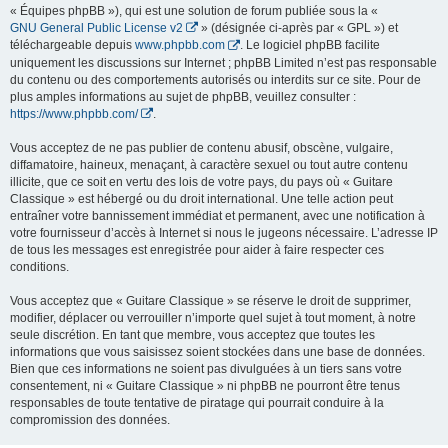
« Équipes phpBB »), qui est une solution de forum publiée sous la «
GNU General Public License v2
» (désignée ci-après par « GPL ») et
téléchargeable depuis
www.phpbb.com
. Le logiciel phpBB facilite
uniquement les discussions sur Internet ; phpBB Limited n’est pas responsable
du contenu ou des comportements autorisés ou interdits sur ce site. Pour de
plus amples informations au sujet de phpBB, veuillez consulter :
https://www.phpbb.com/
.
Vous acceptez de ne pas publier de contenu abusif, obscène, vulgaire,
diffamatoire, haineux, menaçant, à caractère sexuel ou tout autre contenu
illicite, que ce soit en vertu des lois de votre pays, du pays où « Guitare
Classique » est hébergé ou du droit international. Une telle action peut
entraîner votre bannissement immédiat et permanent, avec une notification à
votre fournisseur d’accès à Internet si nous le jugeons nécessaire. L’adresse IP
de tous les messages est enregistrée pour aider à faire respecter ces
conditions.
Vous acceptez que « Guitare Classique » se réserve le droit de supprimer,
modifier, déplacer ou verrouiller n’importe quel sujet à tout moment, à notre
seule discrétion. En tant que membre, vous acceptez que toutes les
informations que vous saisissez soient stockées dans une base de données.
Bien que ces informations ne soient pas divulguées à un tiers sans votre
consentement, ni « Guitare Classique » ni phpBB ne pourront être tenus
responsables de toute tentative de piratage qui pourrait conduire à la
compromission des données.