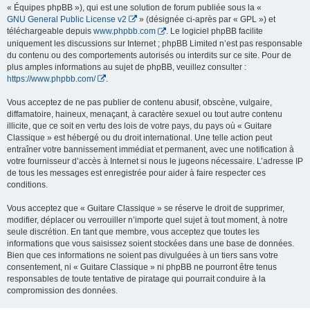
« Équipes phpBB »), qui est une solution de forum publiée sous la «
GNU General Public License v2
» (désignée ci-après par « GPL ») et
téléchargeable depuis
www.phpbb.com
. Le logiciel phpBB facilite
uniquement les discussions sur Internet ; phpBB Limited n’est pas responsable
du contenu ou des comportements autorisés ou interdits sur ce site. Pour de
plus amples informations au sujet de phpBB, veuillez consulter :
https://www.phpbb.com/
.
Vous acceptez de ne pas publier de contenu abusif, obscène, vulgaire,
diffamatoire, haineux, menaçant, à caractère sexuel ou tout autre contenu
illicite, que ce soit en vertu des lois de votre pays, du pays où « Guitare
Classique » est hébergé ou du droit international. Une telle action peut
entraîner votre bannissement immédiat et permanent, avec une notification à
votre fournisseur d’accès à Internet si nous le jugeons nécessaire. L’adresse IP
de tous les messages est enregistrée pour aider à faire respecter ces
conditions.
Vous acceptez que « Guitare Classique » se réserve le droit de supprimer,
modifier, déplacer ou verrouiller n’importe quel sujet à tout moment, à notre
seule discrétion. En tant que membre, vous acceptez que toutes les
informations que vous saisissez soient stockées dans une base de données.
Bien que ces informations ne soient pas divulguées à un tiers sans votre
consentement, ni « Guitare Classique » ni phpBB ne pourront être tenus
responsables de toute tentative de piratage qui pourrait conduire à la
compromission des données.