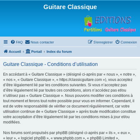
Guitare Classique
FAQ
Nous contacter
S’enregistrer
Connexion
Accueil
Portail
Index du forum
Guitare Classique - Conditions d’utilisation
En accédant à « Guitare Classique » (désigné ci-après par « nous », « notre »,
« nos », « Guitare Classique », « https://classicguitare.com »), vous acceptez
d’être légalement lié par les conditions suivantes. Si vous n’acceptez pas
d’être légalement lié par toutes ces conditions, alors n’accédez pas et/ou
n’utilisez pas « Guitare Classique ». Nous pouvons modifier ces conditions à
tout moment et ferons tout notre possible pour vous en informer. Cependant, il
est de votre responsabilité de vérifier ce document régulièrement, car votre
utilisation continue de « Guitare Classique » après toute modification constitue
votre acceptation d’être légalement lié par les conditions mises à jour et/ou
modifiées.
Nos forums sont propulsés par phpBB (désigné ci-après par « ils », « eux »,
« leur », « logiciel phpBB », « www.phpbb.com », « phpBB Limited »,