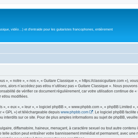
sique, vidéo…) et d'entraide pour les guitaristes francophones, entièrement
 », « notre », « nos », « Guitare Classique », « https://classicguitare.com »), vous
ions, alors n’accédez pas et/ou n’utilisez pas « Guitare Classique ». Nous pouvons 
nsabilité de vérifier ce document régulièrement, car votre utilisation continue de «
r et/ou modifiées.
s », « eux », « leur », « logiciel phpBB », « www.phpbb.com », « phpBB Limited »,
r « GPL ») et téléchargeable depuis
www.phpbb.com
. Le logiciel phpBB facilit
nterdits sur ce site. Pour de plus amples informations au sujet de phpBB, veuille
gaire, diffamatoire, haineux, menaçant, à caractère sexuel ou tout autre contenu ill
e telle action peut entraîner votre bannissement immédiat et permanent, avec une not