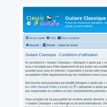
Guitare Classique
Forum de ressources (partitions, mu
gratuit, et sans publicité.
Accès rapide
FAQ
Nous contacter
Accueil
Portail
Index du forum
Guitare Classique - Conditions d’utilisation
En accédant à « Guitare Classique » (désigné ci-après par « nous
vous n’acceptez pas d’être légalement lié par toutes ces condit
possible pour vous en informer. Cependant, il est de votre respo
acceptation d’être légalement lié par les conditions mises à jou
Nos forums sont propulsés par phpBB (désigné ci-après par « il
la «
GNU General Public License v2
» (désignée ci-après pa
pas responsable du contenu ou des comportements autorisés ou i
Vous acceptez de ne pas publier de contenu abusif, obscène, vul
« Guitare Classique » est hébergé ou du droit international. Un