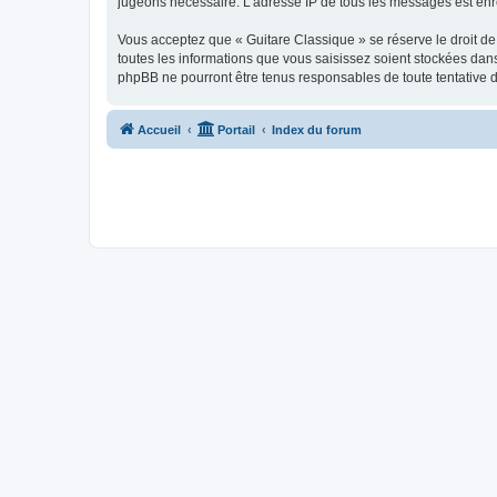
jugeons nécessaire. L’adresse IP de tous les messages est enre
Vous acceptez que « Guitare Classique » se réserve le droit de 
toutes les informations que vous saisissez soient stockées dan
phpBB ne pourront être tenus responsables de toute tentative 
Accueil
Portail
Index du forum