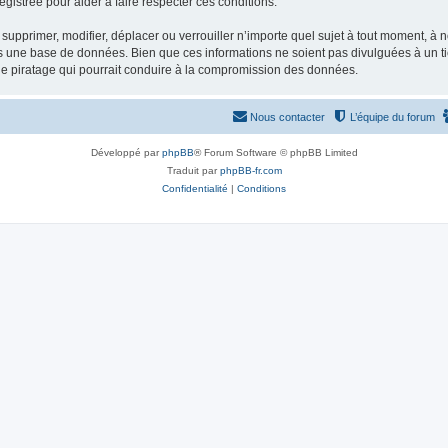
gistrée pour aider à faire respecter ces conditions.
supprimer, modifier, déplacer ou verrouiller n’importe quel sujet à tout moment, à
s une base de données. Bien que ces informations ne soient pas divulguées à un ti
de piratage qui pourrait conduire à la compromission des données.
Nous contacter
L’équipe du forum
Développé par
phpBB
® Forum Software © phpBB Limited
Traduit par
phpBB-fr.com
Confidentialité
|
Conditions