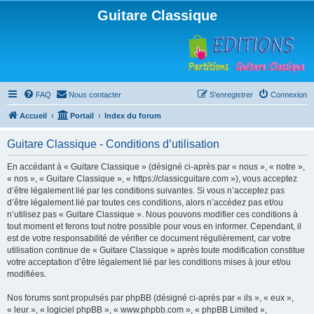
Guitare Classique
FAQ
Nous contacter
S’enregistrer
Connexion
Accueil
Portail
Index du forum
Guitare Classique - Conditions d’utilisation
En accédant à « Guitare Classique » (désigné ci-après par « nous », « notre »,
« nos », « Guitare Classique », « https://classicguitare.com »), vous acceptez
d’être légalement lié par les conditions suivantes. Si vous n’acceptez pas
d’être légalement lié par toutes ces conditions, alors n’accédez pas et/ou
n’utilisez pas « Guitare Classique ». Nous pouvons modifier ces conditions à
tout moment et ferons tout notre possible pour vous en informer. Cependant, il
est de votre responsabilité de vérifier ce document régulièrement, car votre
utilisation continue de « Guitare Classique » après toute modification constitue
votre acceptation d’être légalement lié par les conditions mises à jour et/ou
modifiées.
Nos forums sont propulsés par phpBB (désigné ci-après par « ils », « eux »,
« leur », « logiciel phpBB », « www.phpbb.com », « phpBB Limited »,