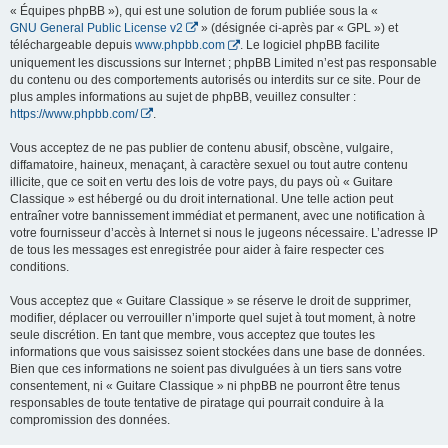
« Équipes phpBB »), qui est une solution de forum publiée sous la «
GNU General Public License v2
» (désignée ci-après par « GPL ») et
téléchargeable depuis
www.phpbb.com
. Le logiciel phpBB facilite
uniquement les discussions sur Internet ; phpBB Limited n’est pas responsable
du contenu ou des comportements autorisés ou interdits sur ce site. Pour de
plus amples informations au sujet de phpBB, veuillez consulter :
https://www.phpbb.com/
.
Vous acceptez de ne pas publier de contenu abusif, obscène, vulgaire,
diffamatoire, haineux, menaçant, à caractère sexuel ou tout autre contenu
illicite, que ce soit en vertu des lois de votre pays, du pays où « Guitare
Classique » est hébergé ou du droit international. Une telle action peut
entraîner votre bannissement immédiat et permanent, avec une notification à
votre fournisseur d’accès à Internet si nous le jugeons nécessaire. L’adresse IP
de tous les messages est enregistrée pour aider à faire respecter ces
conditions.
Vous acceptez que « Guitare Classique » se réserve le droit de supprimer,
modifier, déplacer ou verrouiller n’importe quel sujet à tout moment, à notre
seule discrétion. En tant que membre, vous acceptez que toutes les
informations que vous saisissez soient stockées dans une base de données.
Bien que ces informations ne soient pas divulguées à un tiers sans votre
consentement, ni « Guitare Classique » ni phpBB ne pourront être tenus
responsables de toute tentative de piratage qui pourrait conduire à la
compromission des données.