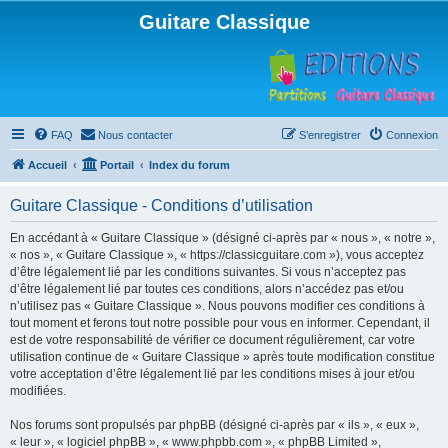
Guitare Classique
FAQ
Nous contacter
S’enregistrer
Connexion
Accueil
Portail
Index du forum
Guitare Classique - Conditions d’utilisation
En accédant à « Guitare Classique » (désigné ci-après par « nous », « notre »,
« nos », « Guitare Classique », « https://classicguitare.com »), vous acceptez
d’être légalement lié par les conditions suivantes. Si vous n’acceptez pas
d’être légalement lié par toutes ces conditions, alors n’accédez pas et/ou
n’utilisez pas « Guitare Classique ». Nous pouvons modifier ces conditions à
tout moment et ferons tout notre possible pour vous en informer. Cependant, il
est de votre responsabilité de vérifier ce document régulièrement, car votre
utilisation continue de « Guitare Classique » après toute modification constitue
votre acceptation d’être légalement lié par les conditions mises à jour et/ou
modifiées.
Nos forums sont propulsés par phpBB (désigné ci-après par « ils », « eux »,
« leur », « logiciel phpBB », « www.phpbb.com », « phpBB Limited »,