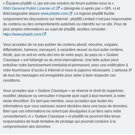
« Équipes phpBB »), qui est une solution de forum publiée sous la «
GNU General Public License v2
» (désignée ci-après par « GPL ») et
téléchargeable depuis
www.phpbb.com
. Le logiciel phpBB facilite
uniquement les discussions sur Internet ; phpBB Limited n’est pas responsable
du contenu ou des comportements autorisés ou interdits sur ce site. Pour de
plus amples informations au sujet de phpBB, veuillez consulter :
https://www.phpbb.com/
.
Vous acceptez de ne pas publier de contenu abusif, obscène, vulgaire,
diffamatoire, haineux, menaçant, à caractère sexuel ou tout autre contenu
illicite, que ce soit en vertu des lois de votre pays, du pays où « Guitare
Classique » est hébergé ou du droit international. Une telle action peut
entraîner votre bannissement immédiat et permanent, avec une notification à
votre fournisseur d’accès à Internet si nous le jugeons nécessaire. L’adresse IP
de tous les messages est enregistrée pour aider à faire respecter ces
conditions.
Vous acceptez que « Guitare Classique » se réserve le droit de supprimer,
modifier, déplacer ou verrouiller n’importe quel sujet à tout moment, à notre
seule discrétion. En tant que membre, vous acceptez que toutes les
informations que vous saisissez soient stockées dans une base de données.
Bien que ces informations ne soient pas divulguées à un tiers sans votre
consentement, ni « Guitare Classique » ni phpBB ne pourront être tenus
responsables de toute tentative de piratage qui pourrait conduire à la
compromission des données.