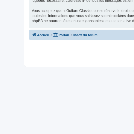
jugeons nécessaire. L’adresse IP de tous les messages est enre
Vous acceptez que « Guitare Classique » se réserve le droit de 
toutes les informations que vous saisissez soient stockées dan
phpBB ne pourront être tenus responsables de toute tentative 
Accueil
Portail
Index du forum