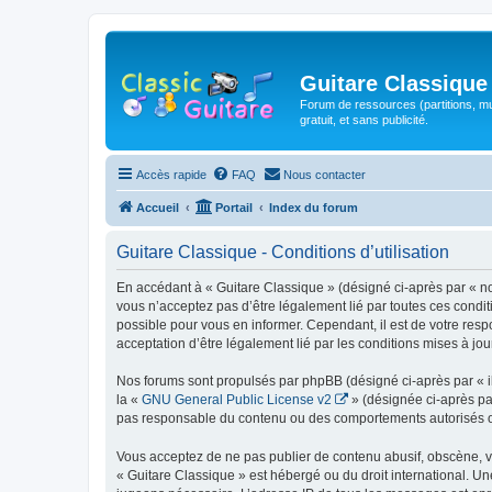
Guitare Classique
Forum de ressources (partitions, mu
gratuit, et sans publicité.
Accès rapide
FAQ
Nous contacter
Accueil
Portail
Index du forum
Guitare Classique - Conditions d’utilisation
En accédant à « Guitare Classique » (désigné ci-après par « nous
vous n’acceptez pas d’être légalement lié par toutes ces condit
possible pour vous en informer. Cependant, il est de votre respo
acceptation d’être légalement lié par les conditions mises à jou
Nos forums sont propulsés par phpBB (désigné ci-après par « il
la «
GNU General Public License v2
» (désignée ci-après pa
pas responsable du contenu ou des comportements autorisés ou i
Vous acceptez de ne pas publier de contenu abusif, obscène, vul
« Guitare Classique » est hébergé ou du droit international. Un