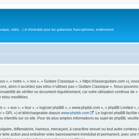
sique, vidéo…) et d'entraide pour les guitaristes francophones, entièrement
 », « notre », « nos », « Guitare Classique », « https://classicguitare.com »), vous
ions, alors n’accédez pas et/ou n’utilisez pas « Guitare Classique ». Nous pouvons 
nsabilité de vérifier ce document régulièrement, car votre utilisation continue de «
r et/ou modifiées.
s », « eux », « leur », « logiciel phpBB », « www.phpbb.com », « phpBB Limited »,
r « GPL ») et téléchargeable depuis
www.phpbb.com
. Le logiciel phpBB facilit
nterdits sur ce site. Pour de plus amples informations au sujet de phpBB, veuille
gaire, diffamatoire, haineux, menaçant, à caractère sexuel ou tout autre contenu ill
e telle action peut entraîner votre bannissement immédiat et permanent, avec une not