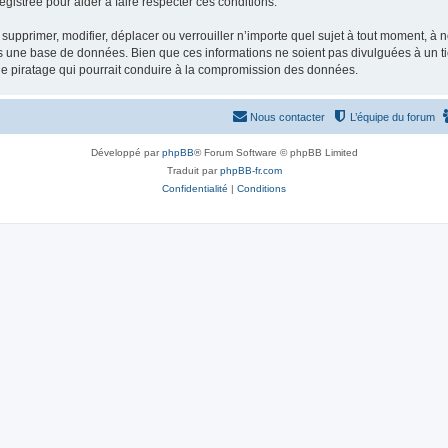
gistrée pour aider à faire respecter ces conditions.
supprimer, modifier, déplacer ou verrouiller n’importe quel sujet à tout moment, à
s une base de données. Bien que ces informations ne soient pas divulguées à un ti
de piratage qui pourrait conduire à la compromission des données.
Nous contacter
L’équipe du forum
Développé par
phpBB
® Forum Software © phpBB Limited
Traduit par
phpBB-fr.com
Confidentialité
|
Conditions