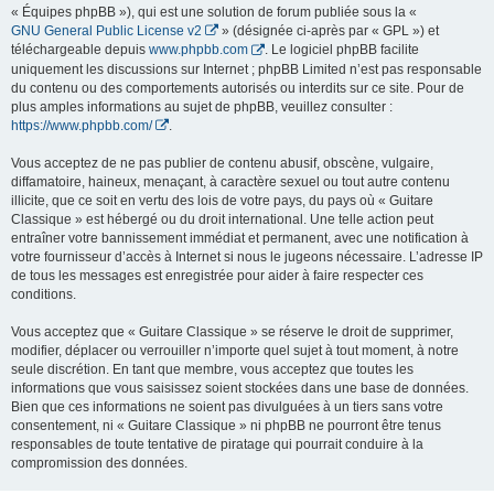
« Équipes phpBB »), qui est une solution de forum publiée sous la «
GNU General Public License v2
» (désignée ci-après par « GPL ») et
téléchargeable depuis
www.phpbb.com
. Le logiciel phpBB facilite
uniquement les discussions sur Internet ; phpBB Limited n’est pas responsable
du contenu ou des comportements autorisés ou interdits sur ce site. Pour de
plus amples informations au sujet de phpBB, veuillez consulter :
https://www.phpbb.com/
.
Vous acceptez de ne pas publier de contenu abusif, obscène, vulgaire,
diffamatoire, haineux, menaçant, à caractère sexuel ou tout autre contenu
illicite, que ce soit en vertu des lois de votre pays, du pays où « Guitare
Classique » est hébergé ou du droit international. Une telle action peut
entraîner votre bannissement immédiat et permanent, avec une notification à
votre fournisseur d’accès à Internet si nous le jugeons nécessaire. L’adresse IP
de tous les messages est enregistrée pour aider à faire respecter ces
conditions.
Vous acceptez que « Guitare Classique » se réserve le droit de supprimer,
modifier, déplacer ou verrouiller n’importe quel sujet à tout moment, à notre
seule discrétion. En tant que membre, vous acceptez que toutes les
informations que vous saisissez soient stockées dans une base de données.
Bien que ces informations ne soient pas divulguées à un tiers sans votre
consentement, ni « Guitare Classique » ni phpBB ne pourront être tenus
responsables de toute tentative de piratage qui pourrait conduire à la
compromission des données.