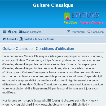
Guitare Classique
FAQ
Nous contacter
S’enregistrer
Connexion
Accueil
Portail
Index du forum
Guitare Classique - Conditions d’utilisation
En accédant à « Guitare Classique » (désigné ci-après par « nous », « notre »,
« nos », « Guitare Classique », « https://classicguitare.com »), vous acceptez
d’être légalement lié par les conditions suivantes. Si vous n’acceptez pas
d’être légalement lié par toutes ces conditions, alors n’accédez pas et/ou
n’utilisez pas « Guitare Classique ». Nous pouvons modifier ces conditions à
tout moment et ferons tout notre possible pour vous en informer. Cependant, il
est de votre responsabilité de vérifier ce document régulièrement, car votre
utilisation continue de « Guitare Classique » après toute modification constitue
votre acceptation d’être légalement lié par les conditions mises à jour et/ou
modifiées.
Nos forums sont propulsés par phpBB (désigné ci-après par « ils », « eux »,
« leur », « logiciel phpBB », « www.phpbb.com », « phpBB Limited »,