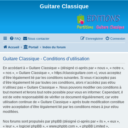
Guitare Classique
FAQ
Nous contacter
S’enregistrer
Connexion
Accueil
Portail
Index du forum
Guitare Classique - Conditions d’utilisation
En accédant à « Guitare Classique » (désigné ci-après par « nous », « notre »,
« nos », « Guitare Classique », « https://classicguitare.com »), vous acceptez
d’être légalement lié par les conditions suivantes. Si vous n’acceptez pas
d’être légalement lié par toutes ces conditions, alors n’accédez pas et/ou
n’utilisez pas « Guitare Classique ». Nous pouvons modifier ces conditions à
tout moment et ferons tout notre possible pour vous en informer. Cependant, il
est de votre responsabilité de vérifier ce document régulièrement, car votre
utilisation continue de « Guitare Classique » après toute modification constitue
votre acceptation d’être légalement lié par les conditions mises à jour et/ou
modifiées.
Nos forums sont propulsés par phpBB (désigné ci-après par « ils », « eux »,
« leur », « logiciel phpBB », « www.phpbb.com », « phpBB Limited »,