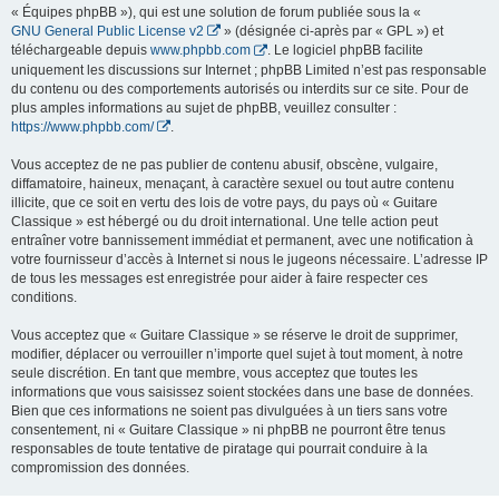
« Équipes phpBB »), qui est une solution de forum publiée sous la «
GNU General Public License v2
» (désignée ci-après par « GPL ») et
téléchargeable depuis
www.phpbb.com
. Le logiciel phpBB facilite
uniquement les discussions sur Internet ; phpBB Limited n’est pas responsable
du contenu ou des comportements autorisés ou interdits sur ce site. Pour de
plus amples informations au sujet de phpBB, veuillez consulter :
https://www.phpbb.com/
.
Vous acceptez de ne pas publier de contenu abusif, obscène, vulgaire,
diffamatoire, haineux, menaçant, à caractère sexuel ou tout autre contenu
illicite, que ce soit en vertu des lois de votre pays, du pays où « Guitare
Classique » est hébergé ou du droit international. Une telle action peut
entraîner votre bannissement immédiat et permanent, avec une notification à
votre fournisseur d’accès à Internet si nous le jugeons nécessaire. L’adresse IP
de tous les messages est enregistrée pour aider à faire respecter ces
conditions.
Vous acceptez que « Guitare Classique » se réserve le droit de supprimer,
modifier, déplacer ou verrouiller n’importe quel sujet à tout moment, à notre
seule discrétion. En tant que membre, vous acceptez que toutes les
informations que vous saisissez soient stockées dans une base de données.
Bien que ces informations ne soient pas divulguées à un tiers sans votre
consentement, ni « Guitare Classique » ni phpBB ne pourront être tenus
responsables de toute tentative de piratage qui pourrait conduire à la
compromission des données.