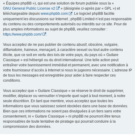
« Équipes phpBB »), qui est une solution de forum publiée sous la «
GNU General Public License v2
» (désignée ci-après par « GPL ») et
téléchargeable depuis
www.phpbb.com
. Le logiciel phpBB facilite
uniquement les discussions sur Internet ; phpBB Limited n’est pas responsable
du contenu ou des comportements autorisés ou interdits sur ce site. Pour de
plus amples informations au sujet de phpBB, veuillez consulter :
https://www.phpbb.com/
.
Vous acceptez de ne pas publier de contenu abusif, obscène, vulgaire,
diffamatoire, haineux, menaçant, à caractère sexuel ou tout autre contenu
illicite, que ce soit en vertu des lois de votre pays, du pays où « Guitare
Classique » est hébergé ou du droit international. Une telle action peut
entraîner votre bannissement immédiat et permanent, avec une notification à
votre fournisseur d’accès à Internet si nous le jugeons nécessaire. L’adresse IP
de tous les messages est enregistrée pour aider à faire respecter ces
conditions.
Vous acceptez que « Guitare Classique » se réserve le droit de supprimer,
modifier, déplacer ou verrouiller n’importe quel sujet à tout moment, à notre
seule discrétion. En tant que membre, vous acceptez que toutes les
informations que vous saisissez soient stockées dans une base de données.
Bien que ces informations ne soient pas divulguées à un tiers sans votre
consentement, ni « Guitare Classique » ni phpBB ne pourront être tenus
responsables de toute tentative de piratage qui pourrait conduire à la
compromission des données.