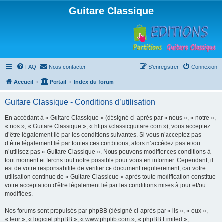
Guitare Classique
FAQ
Nous contacter
S’enregistrer
Connexion
Accueil
Portail
Index du forum
Guitare Classique - Conditions d’utilisation
En accédant à « Guitare Classique » (désigné ci-après par « nous », « notre »,
« nos », « Guitare Classique », « https://classicguitare.com »), vous acceptez
d’être légalement lié par les conditions suivantes. Si vous n’acceptez pas
d’être légalement lié par toutes ces conditions, alors n’accédez pas et/ou
n’utilisez pas « Guitare Classique ». Nous pouvons modifier ces conditions à
tout moment et ferons tout notre possible pour vous en informer. Cependant, il
est de votre responsabilité de vérifier ce document régulièrement, car votre
utilisation continue de « Guitare Classique » après toute modification constitue
votre acceptation d’être légalement lié par les conditions mises à jour et/ou
modifiées.
Nos forums sont propulsés par phpBB (désigné ci-après par « ils », « eux »,
« leur », « logiciel phpBB », « www.phpbb.com », « phpBB Limited »,