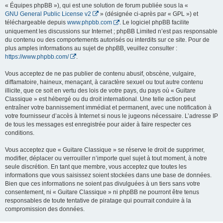
« Équipes phpBB »), qui est une solution de forum publiée sous la «
GNU General Public License v2
» (désignée ci-après par « GPL ») et
téléchargeable depuis
www.phpbb.com
. Le logiciel phpBB facilite
uniquement les discussions sur Internet ; phpBB Limited n’est pas responsable
du contenu ou des comportements autorisés ou interdits sur ce site. Pour de
plus amples informations au sujet de phpBB, veuillez consulter :
https://www.phpbb.com/
.
Vous acceptez de ne pas publier de contenu abusif, obscène, vulgaire,
diffamatoire, haineux, menaçant, à caractère sexuel ou tout autre contenu
illicite, que ce soit en vertu des lois de votre pays, du pays où « Guitare
Classique » est hébergé ou du droit international. Une telle action peut
entraîner votre bannissement immédiat et permanent, avec une notification à
votre fournisseur d’accès à Internet si nous le jugeons nécessaire. L’adresse IP
de tous les messages est enregistrée pour aider à faire respecter ces
conditions.
Vous acceptez que « Guitare Classique » se réserve le droit de supprimer,
modifier, déplacer ou verrouiller n’importe quel sujet à tout moment, à notre
seule discrétion. En tant que membre, vous acceptez que toutes les
informations que vous saisissez soient stockées dans une base de données.
Bien que ces informations ne soient pas divulguées à un tiers sans votre
consentement, ni « Guitare Classique » ni phpBB ne pourront être tenus
responsables de toute tentative de piratage qui pourrait conduire à la
compromission des données.