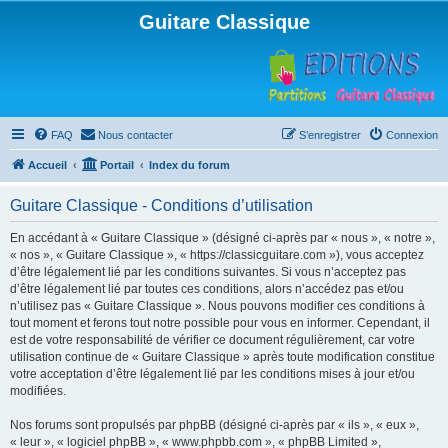
Guitare Classique
FAQ
Nous contacter
S’enregistrer
Connexion
Accueil
Portail
Index du forum
Guitare Classique - Conditions d’utilisation
En accédant à « Guitare Classique » (désigné ci-après par « nous », « notre »,
« nos », « Guitare Classique », « https://classicguitare.com »), vous acceptez
d’être légalement lié par les conditions suivantes. Si vous n’acceptez pas
d’être légalement lié par toutes ces conditions, alors n’accédez pas et/ou
n’utilisez pas « Guitare Classique ». Nous pouvons modifier ces conditions à
tout moment et ferons tout notre possible pour vous en informer. Cependant, il
est de votre responsabilité de vérifier ce document régulièrement, car votre
utilisation continue de « Guitare Classique » après toute modification constitue
votre acceptation d’être légalement lié par les conditions mises à jour et/ou
modifiées.
Nos forums sont propulsés par phpBB (désigné ci-après par « ils », « eux »,
« leur », « logiciel phpBB », « www.phpbb.com », « phpBB Limited »,