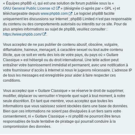
« Équipes phpBB »), qui est une solution de forum publiée sous la «
GNU General Public License v2
» (désignée ci-après par « GPL ») et
téléchargeable depuis
www.phpbb.com
. Le logiciel phpBB facilite
uniquement les discussions sur Internet ; phpBB Limited n’est pas responsable
du contenu ou des comportements autorisés ou interdits sur ce site. Pour de
plus amples informations au sujet de phpBB, veuillez consulter :
https://www.phpbb.com/
.
Vous acceptez de ne pas publier de contenu abusif, obscène, vulgaire,
diffamatoire, haineux, menaçant, à caractère sexuel ou tout autre contenu
illicite, que ce soit en vertu des lois de votre pays, du pays où « Guitare
Classique » est hébergé ou du droit international. Une telle action peut
entraîner votre bannissement immédiat et permanent, avec une notification à
votre fournisseur d’accès à Internet si nous le jugeons nécessaire. L’adresse IP
de tous les messages est enregistrée pour aider à faire respecter ces
conditions.
Vous acceptez que « Guitare Classique » se réserve le droit de supprimer,
modifier, déplacer ou verrouiller n’importe quel sujet à tout moment, à notre
seule discrétion. En tant que membre, vous acceptez que toutes les
informations que vous saisissez soient stockées dans une base de données.
Bien que ces informations ne soient pas divulguées à un tiers sans votre
consentement, ni « Guitare Classique » ni phpBB ne pourront être tenus
responsables de toute tentative de piratage qui pourrait conduire à la
compromission des données.