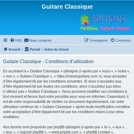
Guitare Classique
FAQ
Nous contacter
S’enregistrer
Connexion
Accueil
Portail
Index du forum
Guitare Classique - Conditions d’utilisation
En accédant à « Guitare Classique » (désigné ci-après par « nous », « notre »,
« nos », « Guitare Classique », « https://classicguitare.com »), vous acceptez
d’être légalement lié par les conditions suivantes. Si vous n’acceptez pas
d’être légalement lié par toutes ces conditions, alors n’accédez pas et/ou
n’utilisez pas « Guitare Classique ». Nous pouvons modifier ces conditions à
tout moment et ferons tout notre possible pour vous en informer. Cependant, il
est de votre responsabilité de vérifier ce document régulièrement, car votre
utilisation continue de « Guitare Classique » après toute modification constitue
votre acceptation d’être légalement lié par les conditions mises à jour et/ou
modifiées.
Nos forums sont propulsés par phpBB (désigné ci-après par « ils », « eux »,
« leur », « logiciel phpBB », « www.phpbb.com », « phpBB Limited »,