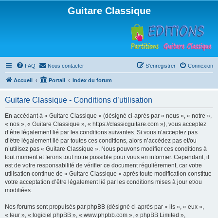
Guitare Classique
FAQ
Nous contacter
S’enregistrer
Connexion
Accueil
Portail
Index du forum
Guitare Classique - Conditions d’utilisation
En accédant à « Guitare Classique » (désigné ci-après par « nous », « notre »,
« nos », « Guitare Classique », « https://classicguitare.com »), vous acceptez
d’être légalement lié par les conditions suivantes. Si vous n’acceptez pas
d’être légalement lié par toutes ces conditions, alors n’accédez pas et/ou
n’utilisez pas « Guitare Classique ». Nous pouvons modifier ces conditions à
tout moment et ferons tout notre possible pour vous en informer. Cependant, il
est de votre responsabilité de vérifier ce document régulièrement, car votre
utilisation continue de « Guitare Classique » après toute modification constitue
votre acceptation d’être légalement lié par les conditions mises à jour et/ou
modifiées.
Nos forums sont propulsés par phpBB (désigné ci-après par « ils », « eux »,
« leur », « logiciel phpBB », « www.phpbb.com », « phpBB Limited »,