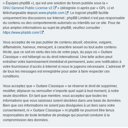
« Équipes phpBB »), qui est une solution de forum publiée sous la «
GNU General Public License v2
» (désignée ci-après par « GPL ») et
téléchargeable depuis
www.phpbb.com
. Le logiciel phpBB facilite
uniquement les discussions sur Internet ; phpBB Limited n’est pas responsable
du contenu ou des comportements autorisés ou interdits sur ce site. Pour de
plus amples informations au sujet de phpBB, veuillez consulter :
https://www.phpbb.com/
.
Vous acceptez de ne pas publier de contenu abusif, obscène, vulgaire,
diffamatoire, haineux, menaçant, à caractère sexuel ou tout autre contenu
illicite, que ce soit en vertu des lois de votre pays, du pays où « Guitare
Classique » est hébergé ou du droit international. Une telle action peut
entraîner votre bannissement immédiat et permanent, avec une notification à
votre fournisseur d’accès à Internet si nous le jugeons nécessaire. L’adresse IP
de tous les messages est enregistrée pour aider à faire respecter ces
conditions.
Vous acceptez que « Guitare Classique » se réserve le droit de supprimer,
modifier, déplacer ou verrouiller n’importe quel sujet à tout moment, à notre
seule discrétion. En tant que membre, vous acceptez que toutes les
informations que vous saisissez soient stockées dans une base de données.
Bien que ces informations ne soient pas divulguées à un tiers sans votre
consentement, ni « Guitare Classique » ni phpBB ne pourront être tenus
responsables de toute tentative de piratage qui pourrait conduire à la
compromission des données.