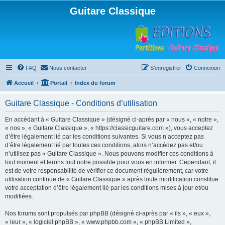
Guitare Classique
FAQ
Nous contacter
S’enregistrer
Connexion
Accueil
Portail
Index du forum
Guitare Classique - Conditions d’utilisation
En accédant à « Guitare Classique » (désigné ci-après par « nous », « notre »,
« nos », « Guitare Classique », « https://classicguitare.com »), vous acceptez
d’être légalement lié par les conditions suivantes. Si vous n’acceptez pas
d’être légalement lié par toutes ces conditions, alors n’accédez pas et/ou
n’utilisez pas « Guitare Classique ». Nous pouvons modifier ces conditions à
tout moment et ferons tout notre possible pour vous en informer. Cependant, il
est de votre responsabilité de vérifier ce document régulièrement, car votre
utilisation continue de « Guitare Classique » après toute modification constitue
votre acceptation d’être légalement lié par les conditions mises à jour et/ou
modifiées.
Nos forums sont propulsés par phpBB (désigné ci-après par « ils », « eux »,
« leur », « logiciel phpBB », « www.phpbb.com », « phpBB Limited »,