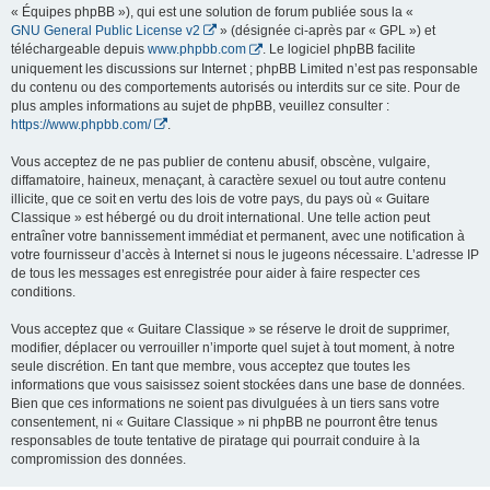
« Équipes phpBB »), qui est une solution de forum publiée sous la «
GNU General Public License v2
» (désignée ci-après par « GPL ») et
téléchargeable depuis
www.phpbb.com
. Le logiciel phpBB facilite
uniquement les discussions sur Internet ; phpBB Limited n’est pas responsable
du contenu ou des comportements autorisés ou interdits sur ce site. Pour de
plus amples informations au sujet de phpBB, veuillez consulter :
https://www.phpbb.com/
.
Vous acceptez de ne pas publier de contenu abusif, obscène, vulgaire,
diffamatoire, haineux, menaçant, à caractère sexuel ou tout autre contenu
illicite, que ce soit en vertu des lois de votre pays, du pays où « Guitare
Classique » est hébergé ou du droit international. Une telle action peut
entraîner votre bannissement immédiat et permanent, avec une notification à
votre fournisseur d’accès à Internet si nous le jugeons nécessaire. L’adresse IP
de tous les messages est enregistrée pour aider à faire respecter ces
conditions.
Vous acceptez que « Guitare Classique » se réserve le droit de supprimer,
modifier, déplacer ou verrouiller n’importe quel sujet à tout moment, à notre
seule discrétion. En tant que membre, vous acceptez que toutes les
informations que vous saisissez soient stockées dans une base de données.
Bien que ces informations ne soient pas divulguées à un tiers sans votre
consentement, ni « Guitare Classique » ni phpBB ne pourront être tenus
responsables de toute tentative de piratage qui pourrait conduire à la
compromission des données.