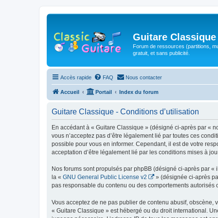
Guitare Classique
Forum de ressources (partitions, mu
gratuit, et sans publicité.
Accès rapide
FAQ
Nous contacter
Accueil
Portail
Index du forum
Guitare Classique - Conditions d’utilisation
En accédant à « Guitare Classique » (désigné ci-après par « nous
vous n’acceptez pas d’être légalement lié par toutes ces condit
possible pour vous en informer. Cependant, il est de votre respo
acceptation d’être légalement lié par les conditions mises à jou
Nos forums sont propulsés par phpBB (désigné ci-après par « il
la «
GNU General Public License v2
» (désignée ci-après pa
pas responsable du contenu ou des comportements autorisés ou i
Vous acceptez de ne pas publier de contenu abusif, obscène, vul
« Guitare Classique » est hébergé ou du droit international. Un