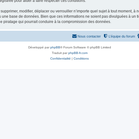
gistrée pour aider à faire respecter ces conditions.
supprimer, modifier, déplacer ou verrouiller n’importe quel sujet à tout moment, à
s une base de données. Bien que ces informations ne soient pas divulguées à un ti
de piratage qui pourrait conduire à la compromission des données.
Nous contacter
L’équipe du forum
Développé par
phpBB
® Forum Software © phpBB Limited
Traduit par
phpBB-fr.com
Confidentialité
|
Conditions