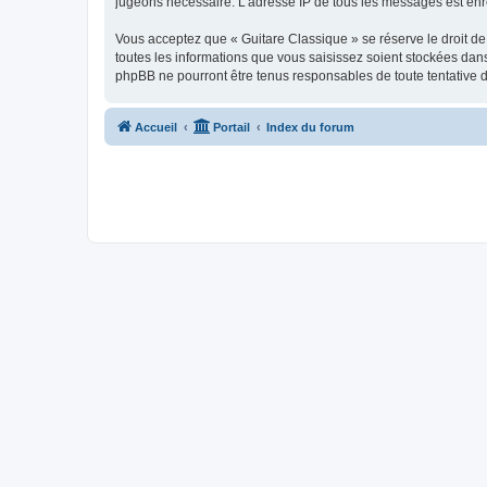
jugeons nécessaire. L’adresse IP de tous les messages est enre
Vous acceptez que « Guitare Classique » se réserve le droit de 
toutes les informations que vous saisissez soient stockées dan
phpBB ne pourront être tenus responsables de toute tentative 
Accueil
Portail
Index du forum