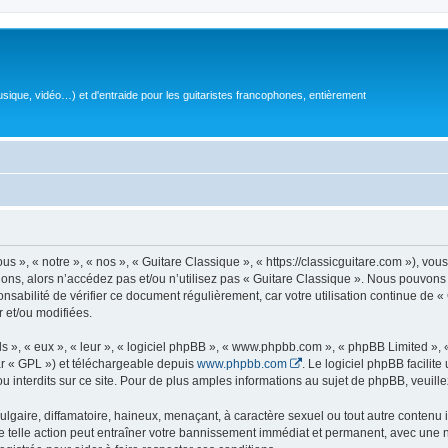
sique, vidéo…) et d'entraide pour les guitaristes francophones, entièrement
 », « notre », « nos », « Guitare Classique », « https://classicguitare.com »), vous
ions, alors n’accédez pas et/ou n’utilisez pas « Guitare Classique ». Nous pouvons 
nsabilité de vérifier ce document régulièrement, car votre utilisation continue de «
r et/ou modifiées.
s », « eux », « leur », « logiciel phpBB », « www.phpbb.com », « phpBB Limited »,
r « GPL ») et téléchargeable depuis
www.phpbb.com
. Le logiciel phpBB facilit
nterdits sur ce site. Pour de plus amples informations au sujet de phpBB, veuille
gaire, diffamatoire, haineux, menaçant, à caractère sexuel ou tout autre contenu ill
e telle action peut entraîner votre bannissement immédiat et permanent, avec une not