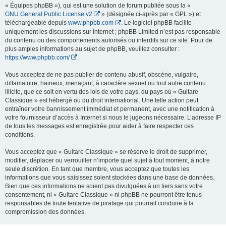
« Équipes phpBB »), qui est une solution de forum publiée sous la «
GNU General Public License v2
» (désignée ci-après par « GPL ») et
téléchargeable depuis
www.phpbb.com
. Le logiciel phpBB facilite
uniquement les discussions sur Internet ; phpBB Limited n’est pas responsable
du contenu ou des comportements autorisés ou interdits sur ce site. Pour de
plus amples informations au sujet de phpBB, veuillez consulter :
https://www.phpbb.com/
.
Vous acceptez de ne pas publier de contenu abusif, obscène, vulgaire,
diffamatoire, haineux, menaçant, à caractère sexuel ou tout autre contenu
illicite, que ce soit en vertu des lois de votre pays, du pays où « Guitare
Classique » est hébergé ou du droit international. Une telle action peut
entraîner votre bannissement immédiat et permanent, avec une notification à
votre fournisseur d’accès à Internet si nous le jugeons nécessaire. L’adresse IP
de tous les messages est enregistrée pour aider à faire respecter ces
conditions.
Vous acceptez que « Guitare Classique » se réserve le droit de supprimer,
modifier, déplacer ou verrouiller n’importe quel sujet à tout moment, à notre
seule discrétion. En tant que membre, vous acceptez que toutes les
informations que vous saisissez soient stockées dans une base de données.
Bien que ces informations ne soient pas divulguées à un tiers sans votre
consentement, ni « Guitare Classique » ni phpBB ne pourront être tenus
responsables de toute tentative de piratage qui pourrait conduire à la
compromission des données.