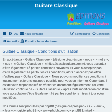
Guitare Classique
FAQ
Nous contacter
S’enregistrer
Connexion
Accueil
Portail
Index du forum
Guitare Classique - Conditions d’utilisation
En accédant à « Guitare Classique » (désigné ci-après par « nous », « notre »,
« nos », « Guitare Classique », « https://classicguitare.com »), vous acceptez
d’être légalement lié par les conditions suivantes. Si vous n’acceptez pas
d’être légalement lié par toutes ces conditions, alors n’accédez pas et/ou
n’utilisez pas « Guitare Classique ». Nous pouvons modifier ces conditions à
tout moment et ferons tout notre possible pour vous en informer. Cependant, il
est de votre responsabilité de vérifier ce document régulièrement, car votre
utilisation continue de « Guitare Classique » après toute modification constitue
votre acceptation d’être légalement lié par les conditions mises à jour et/ou
modifiées.
Nos forums sont propulsés par phpBB (désigné ci-après par « ils », « eux »,
« leur », « logiciel phpBB », « www.phpbb.com », « phpBB Limited »,