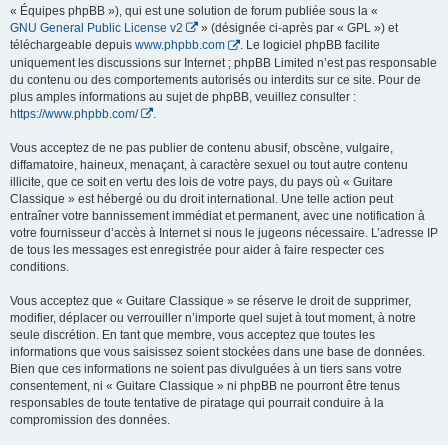
« Équipes phpBB »), qui est une solution de forum publiée sous la «
GNU General Public License v2
» (désignée ci-après par « GPL ») et
téléchargeable depuis
www.phpbb.com
. Le logiciel phpBB facilite
uniquement les discussions sur Internet ; phpBB Limited n’est pas responsable
du contenu ou des comportements autorisés ou interdits sur ce site. Pour de
plus amples informations au sujet de phpBB, veuillez consulter :
https://www.phpbb.com/
.
Vous acceptez de ne pas publier de contenu abusif, obscène, vulgaire,
diffamatoire, haineux, menaçant, à caractère sexuel ou tout autre contenu
illicite, que ce soit en vertu des lois de votre pays, du pays où « Guitare
Classique » est hébergé ou du droit international. Une telle action peut
entraîner votre bannissement immédiat et permanent, avec une notification à
votre fournisseur d’accès à Internet si nous le jugeons nécessaire. L’adresse IP
de tous les messages est enregistrée pour aider à faire respecter ces
conditions.
Vous acceptez que « Guitare Classique » se réserve le droit de supprimer,
modifier, déplacer ou verrouiller n’importe quel sujet à tout moment, à notre
seule discrétion. En tant que membre, vous acceptez que toutes les
informations que vous saisissez soient stockées dans une base de données.
Bien que ces informations ne soient pas divulguées à un tiers sans votre
consentement, ni « Guitare Classique » ni phpBB ne pourront être tenus
responsables de toute tentative de piratage qui pourrait conduire à la
compromission des données.