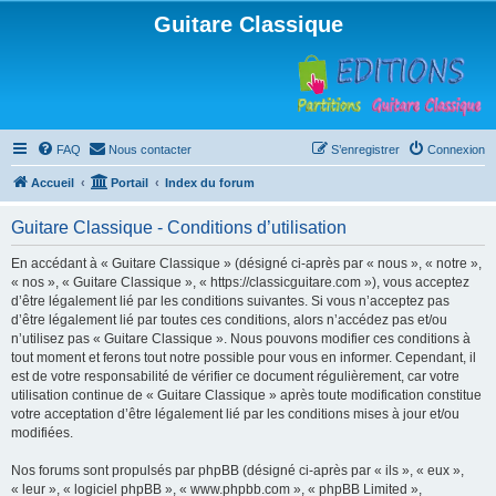
Guitare Classique
FAQ
Nous contacter
S’enregistrer
Connexion
Accueil
Portail
Index du forum
Guitare Classique - Conditions d’utilisation
En accédant à « Guitare Classique » (désigné ci-après par « nous », « notre »,
« nos », « Guitare Classique », « https://classicguitare.com »), vous acceptez
d’être légalement lié par les conditions suivantes. Si vous n’acceptez pas
d’être légalement lié par toutes ces conditions, alors n’accédez pas et/ou
n’utilisez pas « Guitare Classique ». Nous pouvons modifier ces conditions à
tout moment et ferons tout notre possible pour vous en informer. Cependant, il
est de votre responsabilité de vérifier ce document régulièrement, car votre
utilisation continue de « Guitare Classique » après toute modification constitue
votre acceptation d’être légalement lié par les conditions mises à jour et/ou
modifiées.
Nos forums sont propulsés par phpBB (désigné ci-après par « ils », « eux »,
« leur », « logiciel phpBB », « www.phpbb.com », « phpBB Limited »,