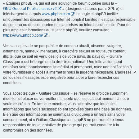
« Équipes phpBB »), qui est une solution de forum publiée sous la «
GNU General Public License v2
» (désignée ci-après par « GPL ») et
téléchargeable depuis
www.phpbb.com
. Le logiciel phpBB facilite
uniquement les discussions sur Internet ; phpBB Limited n’est pas responsable
du contenu ou des comportements autorisés ou interdits sur ce site. Pour de
plus amples informations au sujet de phpBB, veuillez consulter :
https://www.phpbb.com/
.
Vous acceptez de ne pas publier de contenu abusif, obscène, vulgaire,
diffamatoire, haineux, menaçant, à caractère sexuel ou tout autre contenu
illicite, que ce soit en vertu des lois de votre pays, du pays où « Guitare
Classique » est hébergé ou du droit international. Une telle action peut
entraîner votre bannissement immédiat et permanent, avec une notification à
votre fournisseur d’accès à Internet si nous le jugeons nécessaire. L’adresse IP
de tous les messages est enregistrée pour aider à faire respecter ces
conditions.
Vous acceptez que « Guitare Classique » se réserve le droit de supprimer,
modifier, déplacer ou verrouiller n’importe quel sujet à tout moment, à notre
seule discrétion. En tant que membre, vous acceptez que toutes les
informations que vous saisissez soient stockées dans une base de données.
Bien que ces informations ne soient pas divulguées à un tiers sans votre
consentement, ni « Guitare Classique » ni phpBB ne pourront être tenus
responsables de toute tentative de piratage qui pourrait conduire à la
compromission des données.