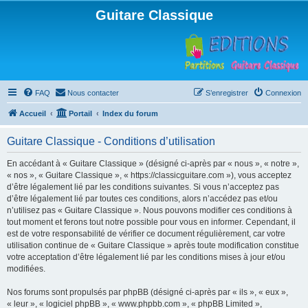
Guitare Classique
FAQ
Nous contacter
S’enregistrer
Connexion
Accueil
Portail
Index du forum
Guitare Classique - Conditions d’utilisation
En accédant à « Guitare Classique » (désigné ci-après par « nous », « notre »,
« nos », « Guitare Classique », « https://classicguitare.com »), vous acceptez
d’être légalement lié par les conditions suivantes. Si vous n’acceptez pas
d’être légalement lié par toutes ces conditions, alors n’accédez pas et/ou
n’utilisez pas « Guitare Classique ». Nous pouvons modifier ces conditions à
tout moment et ferons tout notre possible pour vous en informer. Cependant, il
est de votre responsabilité de vérifier ce document régulièrement, car votre
utilisation continue de « Guitare Classique » après toute modification constitue
votre acceptation d’être légalement lié par les conditions mises à jour et/ou
modifiées.
Nos forums sont propulsés par phpBB (désigné ci-après par « ils », « eux »,
« leur », « logiciel phpBB », « www.phpbb.com », « phpBB Limited »,