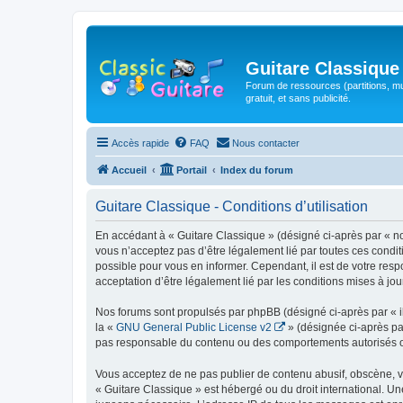
Guitare Classique
Forum de ressources (partitions, mu
gratuit, et sans publicité.
Accès rapide
FAQ
Nous contacter
Accueil
Portail
Index du forum
Guitare Classique - Conditions d’utilisation
En accédant à « Guitare Classique » (désigné ci-après par « nous
vous n’acceptez pas d’être légalement lié par toutes ces condit
possible pour vous en informer. Cependant, il est de votre respo
acceptation d’être légalement lié par les conditions mises à jou
Nos forums sont propulsés par phpBB (désigné ci-après par « il
la «
GNU General Public License v2
» (désignée ci-après pa
pas responsable du contenu ou des comportements autorisés ou i
Vous acceptez de ne pas publier de contenu abusif, obscène, vul
« Guitare Classique » est hébergé ou du droit international. Un