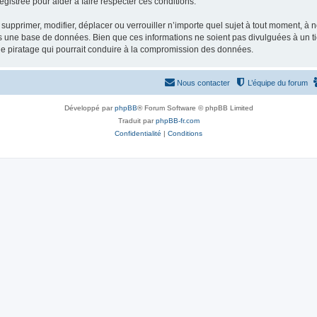
gistrée pour aider à faire respecter ces conditions.
supprimer, modifier, déplacer ou verrouiller n’importe quel sujet à tout moment, à
s une base de données. Bien que ces informations ne soient pas divulguées à un ti
de piratage qui pourrait conduire à la compromission des données.
Nous contacter
L’équipe du forum
Développé par
phpBB
® Forum Software © phpBB Limited
Traduit par
phpBB-fr.com
Confidentialité
|
Conditions