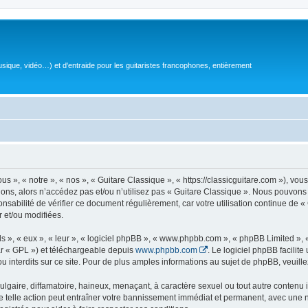
sique, vidéo…) et d'entraide pour les guitaristes francophones, entièrement
 », « notre », « nos », « Guitare Classique », « https://classicguitare.com »), vous
ions, alors n’accédez pas et/ou n’utilisez pas « Guitare Classique ». Nous pouvons 
nsabilité de vérifier ce document régulièrement, car votre utilisation continue de «
r et/ou modifiées.
s », « eux », « leur », « logiciel phpBB », « www.phpbb.com », « phpBB Limited »,
r « GPL ») et téléchargeable depuis
www.phpbb.com
. Le logiciel phpBB facilit
nterdits sur ce site. Pour de plus amples informations au sujet de phpBB, veuille
gaire, diffamatoire, haineux, menaçant, à caractère sexuel ou tout autre contenu ill
e telle action peut entraîner votre bannissement immédiat et permanent, avec une not