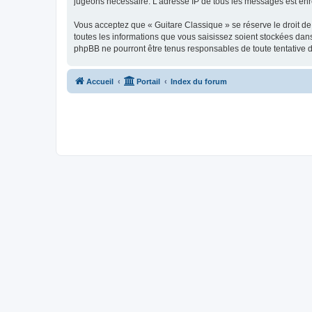
jugeons nécessaire. L’adresse IP de tous les messages est enre
Vous acceptez que « Guitare Classique » se réserve le droit de 
toutes les informations que vous saisissez soient stockées dan
phpBB ne pourront être tenus responsables de toute tentative 
Accueil
Portail
Index du forum