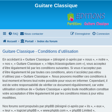
Guitare Classique
FAQ
Nous contacter
S’enregistrer
Connexion
Accueil
Portail
Index du forum
Guitare Classique - Conditions d’utilisation
En accédant à « Guitare Classique » (désigné ci-après par « nous », « notre »,
« nos », « Guitare Classique », « https://classicguitare.com »), vous acceptez
d’être légalement lié par les conditions suivantes. Si vous n’acceptez pas
d’être légalement lié par toutes ces conditions, alors n’accédez pas et/ou
n’utilisez pas « Guitare Classique ». Nous pouvons modifier ces conditions à
tout moment et ferons tout notre possible pour vous en informer. Cependant, il
est de votre responsabilité de vérifier ce document régulièrement, car votre
utilisation continue de « Guitare Classique » après toute modification constitue
votre acceptation d’être légalement lié par les conditions mises à jour et/ou
modifiées.
Nos forums sont propulsés par phpBB (désigné ci-après par « ils », « eux »,
« leur », « logiciel phpBB », « www.phpbb.com », « phpBB Limited »,