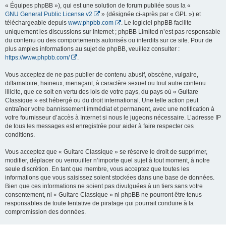
« Équipes phpBB »), qui est une solution de forum publiée sous la «
GNU General Public License v2
» (désignée ci-après par « GPL ») et
téléchargeable depuis
www.phpbb.com
. Le logiciel phpBB facilite
uniquement les discussions sur Internet ; phpBB Limited n’est pas responsable
du contenu ou des comportements autorisés ou interdits sur ce site. Pour de
plus amples informations au sujet de phpBB, veuillez consulter :
https://www.phpbb.com/
.
Vous acceptez de ne pas publier de contenu abusif, obscène, vulgaire,
diffamatoire, haineux, menaçant, à caractère sexuel ou tout autre contenu
illicite, que ce soit en vertu des lois de votre pays, du pays où « Guitare
Classique » est hébergé ou du droit international. Une telle action peut
entraîner votre bannissement immédiat et permanent, avec une notification à
votre fournisseur d’accès à Internet si nous le jugeons nécessaire. L’adresse IP
de tous les messages est enregistrée pour aider à faire respecter ces
conditions.
Vous acceptez que « Guitare Classique » se réserve le droit de supprimer,
modifier, déplacer ou verrouiller n’importe quel sujet à tout moment, à notre
seule discrétion. En tant que membre, vous acceptez que toutes les
informations que vous saisissez soient stockées dans une base de données.
Bien que ces informations ne soient pas divulguées à un tiers sans votre
consentement, ni « Guitare Classique » ni phpBB ne pourront être tenus
responsables de toute tentative de piratage qui pourrait conduire à la
compromission des données.