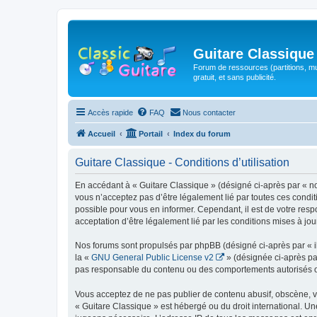
Guitare Classique
Forum de ressources (partitions, mu
gratuit, et sans publicité.
Accès rapide
FAQ
Nous contacter
Accueil
Portail
Index du forum
Guitare Classique - Conditions d’utilisation
En accédant à « Guitare Classique » (désigné ci-après par « nous
vous n’acceptez pas d’être légalement lié par toutes ces condit
possible pour vous en informer. Cependant, il est de votre respo
acceptation d’être légalement lié par les conditions mises à jou
Nos forums sont propulsés par phpBB (désigné ci-après par « il
la «
GNU General Public License v2
» (désignée ci-après pa
pas responsable du contenu ou des comportements autorisés ou i
Vous acceptez de ne pas publier de contenu abusif, obscène, vul
« Guitare Classique » est hébergé ou du droit international. Un