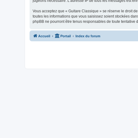
jugeons nécessaire. L’adresse IP de tous les messages est enre
Vous acceptez que « Guitare Classique » se réserve le droit de 
toutes les informations que vous saisissez soient stockées dan
phpBB ne pourront être tenus responsables de toute tentative 
Accueil
Portail
Index du forum