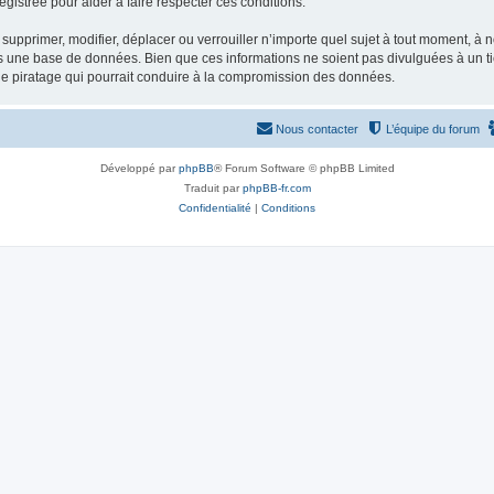
gistrée pour aider à faire respecter ces conditions.
supprimer, modifier, déplacer ou verrouiller n’importe quel sujet à tout moment, à
s une base de données. Bien que ces informations ne soient pas divulguées à un ti
de piratage qui pourrait conduire à la compromission des données.
Nous contacter
L’équipe du forum
Développé par
phpBB
® Forum Software © phpBB Limited
Traduit par
phpBB-fr.com
Confidentialité
|
Conditions