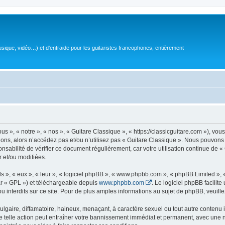
sique, vidéo…) et d'entraide pour les guitaristes francophones, entièrement
 », « notre », « nos », « Guitare Classique », « https://classicguitare.com »), vous
ions, alors n’accédez pas et/ou n’utilisez pas « Guitare Classique ». Nous pouvons 
nsabilité de vérifier ce document régulièrement, car votre utilisation continue de «
r et/ou modifiées.
s », « eux », « leur », « logiciel phpBB », « www.phpbb.com », « phpBB Limited »,
r « GPL ») et téléchargeable depuis
www.phpbb.com
. Le logiciel phpBB facilit
nterdits sur ce site. Pour de plus amples informations au sujet de phpBB, veuille
gaire, diffamatoire, haineux, menaçant, à caractère sexuel ou tout autre contenu ill
e telle action peut entraîner votre bannissement immédiat et permanent, avec une not