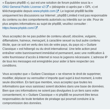
« Équipes phpBB »), qui est une solution de forum publiée sous la «
GNU General Public License v2
» (désignée ci-après par « GPL ») et
téléchargeable depuis
www.phpbb.com
. Le logiciel phpBB facilite
uniquement les discussions sur Internet ; phpBB Limited n’est pas responsable
du contenu ou des comportements autorisés ou interdits sur ce site. Pour de
plus amples informations au sujet de phpBB, veuillez consulter :
https://www.phpbb.com/
.
Vous acceptez de ne pas publier de contenu abusif, obscène, vulgaire,
diffamatoire, haineux, menaçant, à caractère sexuel ou tout autre contenu
illicite, que ce soit en vertu des lois de votre pays, du pays où « Guitare
Classique » est hébergé ou du droit international. Une telle action peut
entraîner votre bannissement immédiat et permanent, avec une notification à
votre fournisseur d’accès à Internet si nous le jugeons nécessaire. L’adresse IP
de tous les messages est enregistrée pour aider à faire respecter ces
conditions.
Vous acceptez que « Guitare Classique » se réserve le droit de supprimer,
modifier, déplacer ou verrouiller n’importe quel sujet à tout moment, à notre
seule discrétion. En tant que membre, vous acceptez que toutes les
informations que vous saisissez soient stockées dans une base de données.
Bien que ces informations ne soient pas divulguées à un tiers sans votre
consentement, ni « Guitare Classique » ni phpBB ne pourront être tenus
responsables de toute tentative de piratage qui pourrait conduire à la
compromission des données.