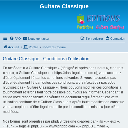
Guitare Classique
FAQ
Nous contacter
S’enregistrer
Connexion
Accueil
Portail
Index du forum
Guitare Classique - Conditions d’utilisation
En accédant à « Guitare Classique » (désigné ci-après par « nous », « notre »,
« nos », « Guitare Classique », « https://classicguitare.com »), vous acceptez
d’être légalement lié par les conditions suivantes. Si vous n’acceptez pas
d’être légalement lié par toutes ces conditions, alors n’accédez pas et/ou
n’utilisez pas « Guitare Classique ». Nous pouvons modifier ces conditions à
tout moment et ferons tout notre possible pour vous en informer. Cependant, il
est de votre responsabilité de vérifier ce document régulièrement, car votre
utilisation continue de « Guitare Classique » après toute modification constitue
votre acceptation d’être légalement lié par les conditions mises à jour et/ou
modifiées.
Nos forums sont propulsés par phpBB (désigné ci-après par « ils », « eux »,
« leur », « logiciel phpBB », « www.phpbb.com », « phpBB Limited »,