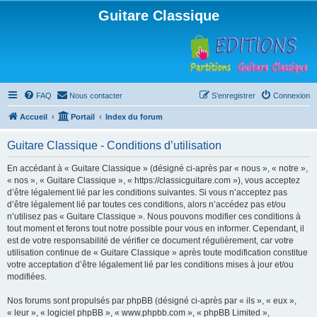
Guitare Classique
FAQ
Nous contacter
S’enregistrer
Connexion
Accueil
Portail
Index du forum
Guitare Classique - Conditions d’utilisation
En accédant à « Guitare Classique » (désigné ci-après par « nous », « notre »,
« nos », « Guitare Classique », « https://classicguitare.com »), vous acceptez
d’être légalement lié par les conditions suivantes. Si vous n’acceptez pas
d’être légalement lié par toutes ces conditions, alors n’accédez pas et/ou
n’utilisez pas « Guitare Classique ». Nous pouvons modifier ces conditions à
tout moment et ferons tout notre possible pour vous en informer. Cependant, il
est de votre responsabilité de vérifier ce document régulièrement, car votre
utilisation continue de « Guitare Classique » après toute modification constitue
votre acceptation d’être légalement lié par les conditions mises à jour et/ou
modifiées.
Nos forums sont propulsés par phpBB (désigné ci-après par « ils », « eux »,
« leur », « logiciel phpBB », « www.phpbb.com », « phpBB Limited »,