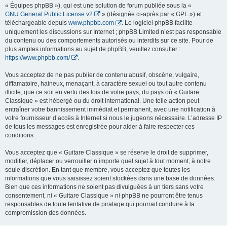
« Équipes phpBB »), qui est une solution de forum publiée sous la «
GNU General Public License v2
» (désignée ci-après par « GPL ») et
téléchargeable depuis
www.phpbb.com
. Le logiciel phpBB facilite
uniquement les discussions sur Internet ; phpBB Limited n’est pas responsable
du contenu ou des comportements autorisés ou interdits sur ce site. Pour de
plus amples informations au sujet de phpBB, veuillez consulter :
https://www.phpbb.com/
.
Vous acceptez de ne pas publier de contenu abusif, obscène, vulgaire,
diffamatoire, haineux, menaçant, à caractère sexuel ou tout autre contenu
illicite, que ce soit en vertu des lois de votre pays, du pays où « Guitare
Classique » est hébergé ou du droit international. Une telle action peut
entraîner votre bannissement immédiat et permanent, avec une notification à
votre fournisseur d’accès à Internet si nous le jugeons nécessaire. L’adresse IP
de tous les messages est enregistrée pour aider à faire respecter ces
conditions.
Vous acceptez que « Guitare Classique » se réserve le droit de supprimer,
modifier, déplacer ou verrouiller n’importe quel sujet à tout moment, à notre
seule discrétion. En tant que membre, vous acceptez que toutes les
informations que vous saisissez soient stockées dans une base de données.
Bien que ces informations ne soient pas divulguées à un tiers sans votre
consentement, ni « Guitare Classique » ni phpBB ne pourront être tenus
responsables de toute tentative de piratage qui pourrait conduire à la
compromission des données.