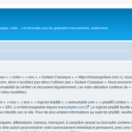
sique, vidéo…) et d'entraide pour les guitaristes francophones, entièrement
 », « notre », « nos », « Guitare Classique », « https://classicguitare.com »), vous
ions, alors n’accédez pas et/ou n’utilisez pas « Guitare Classique ». Nous pouvons 
nsabilité de vérifier ce document régulièrement, car votre utilisation continue de «
r et/ou modifiées.
s », « eux », « leur », « logiciel phpBB », « www.phpbb.com », « phpBB Limited »,
r « GPL ») et téléchargeable depuis
www.phpbb.com
. Le logiciel phpBB facilit
nterdits sur ce site. Pour de plus amples informations au sujet de phpBB, veuille
gaire, diffamatoire, haineux, menaçant, à caractère sexuel ou tout autre contenu ill
e telle action peut entraîner votre bannissement immédiat et permanent, avec une not