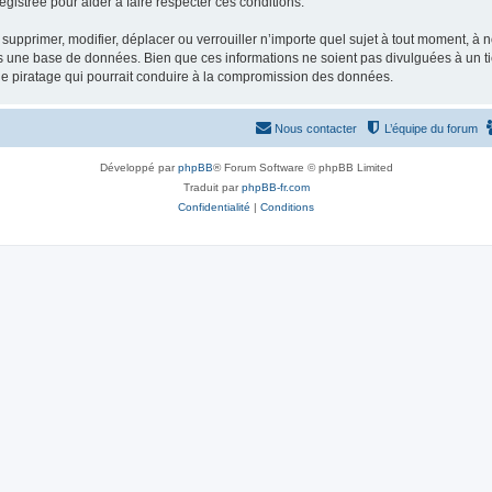
gistrée pour aider à faire respecter ces conditions.
supprimer, modifier, déplacer ou verrouiller n’importe quel sujet à tout moment, à
s une base de données. Bien que ces informations ne soient pas divulguées à un ti
de piratage qui pourrait conduire à la compromission des données.
Nous contacter
L’équipe du forum
Développé par
phpBB
® Forum Software © phpBB Limited
Traduit par
phpBB-fr.com
Confidentialité
|
Conditions