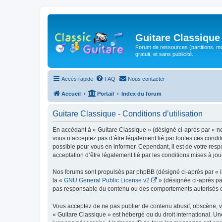
Guitare Classique
Forum de ressources (partitions, mu
gratuit, et sans publicité.
Accès rapide
FAQ
Nous contacter
Accueil
Portail
Index du forum
Guitare Classique - Conditions d’utilisation
En accédant à « Guitare Classique » (désigné ci-après par « nous
vous n’acceptez pas d’être légalement lié par toutes ces condit
possible pour vous en informer. Cependant, il est de votre respo
acceptation d’être légalement lié par les conditions mises à jou
Nos forums sont propulsés par phpBB (désigné ci-après par « il
la «
GNU General Public License v2
» (désignée ci-après pa
pas responsable du contenu ou des comportements autorisés ou i
Vous acceptez de ne pas publier de contenu abusif, obscène, vul
« Guitare Classique » est hébergé ou du droit international. Un