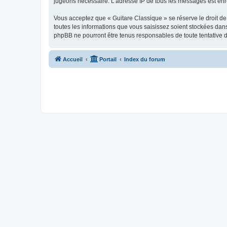
jugeons nécessaire. L’adresse IP de tous les messages est enre
Vous acceptez que « Guitare Classique » se réserve le droit de 
toutes les informations que vous saisissez soient stockées dan
phpBB ne pourront être tenus responsables de toute tentative 
Accueil
Portail
Index du forum