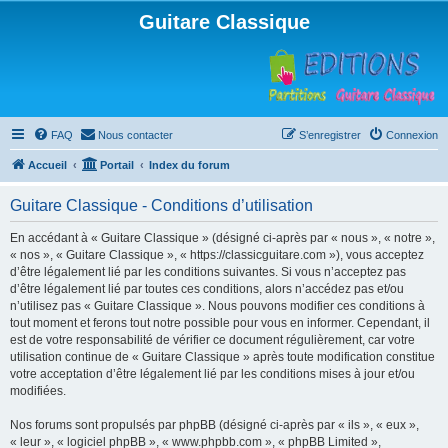
Guitare Classique
FAQ
Nous contacter
S’enregistrer
Connexion
Accueil
Portail
Index du forum
Guitare Classique - Conditions d’utilisation
En accédant à « Guitare Classique » (désigné ci-après par « nous », « notre »,
« nos », « Guitare Classique », « https://classicguitare.com »), vous acceptez
d’être légalement lié par les conditions suivantes. Si vous n’acceptez pas
d’être légalement lié par toutes ces conditions, alors n’accédez pas et/ou
n’utilisez pas « Guitare Classique ». Nous pouvons modifier ces conditions à
tout moment et ferons tout notre possible pour vous en informer. Cependant, il
est de votre responsabilité de vérifier ce document régulièrement, car votre
utilisation continue de « Guitare Classique » après toute modification constitue
votre acceptation d’être légalement lié par les conditions mises à jour et/ou
modifiées.
Nos forums sont propulsés par phpBB (désigné ci-après par « ils », « eux »,
« leur », « logiciel phpBB », « www.phpbb.com », « phpBB Limited »,