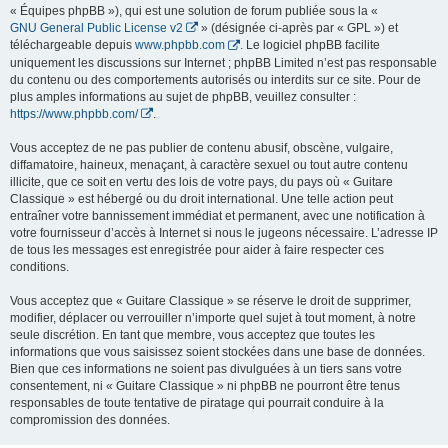
« Équipes phpBB »), qui est une solution de forum publiée sous la «
GNU General Public License v2
» (désignée ci-après par « GPL ») et
téléchargeable depuis
www.phpbb.com
. Le logiciel phpBB facilite
uniquement les discussions sur Internet ; phpBB Limited n’est pas responsable
du contenu ou des comportements autorisés ou interdits sur ce site. Pour de
plus amples informations au sujet de phpBB, veuillez consulter :
https://www.phpbb.com/
.
Vous acceptez de ne pas publier de contenu abusif, obscène, vulgaire,
diffamatoire, haineux, menaçant, à caractère sexuel ou tout autre contenu
illicite, que ce soit en vertu des lois de votre pays, du pays où « Guitare
Classique » est hébergé ou du droit international. Une telle action peut
entraîner votre bannissement immédiat et permanent, avec une notification à
votre fournisseur d’accès à Internet si nous le jugeons nécessaire. L’adresse IP
de tous les messages est enregistrée pour aider à faire respecter ces
conditions.
Vous acceptez que « Guitare Classique » se réserve le droit de supprimer,
modifier, déplacer ou verrouiller n’importe quel sujet à tout moment, à notre
seule discrétion. En tant que membre, vous acceptez que toutes les
informations que vous saisissez soient stockées dans une base de données.
Bien que ces informations ne soient pas divulguées à un tiers sans votre
consentement, ni « Guitare Classique » ni phpBB ne pourront être tenus
responsables de toute tentative de piratage qui pourrait conduire à la
compromission des données.