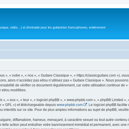
sique, vidéo…) et d'entraide pour les guitaristes francophones, entièrement
 », « notre », « nos », « Guitare Classique », « https://classicguitare.com »), vous
ions, alors n’accédez pas et/ou n’utilisez pas « Guitare Classique ». Nous pouvons 
nsabilité de vérifier ce document régulièrement, car votre utilisation continue de «
r et/ou modifiées.
s », « eux », « leur », « logiciel phpBB », « www.phpbb.com », « phpBB Limited »,
r « GPL ») et téléchargeable depuis
www.phpbb.com
. Le logiciel phpBB facilit
nterdits sur ce site. Pour de plus amples informations au sujet de phpBB, veuille
gaire, diffamatoire, haineux, menaçant, à caractère sexuel ou tout autre contenu ill
e telle action peut entraîner votre bannissement immédiat et permanent, avec une not