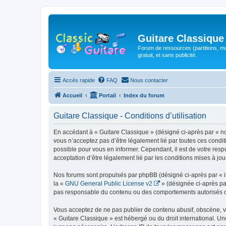
Guitare Classique
Forum de ressources (partitions, mu
gratuit, et sans publicité.
Accès rapide
FAQ
Nous contacter
Accueil
Portail
Index du forum
Guitare Classique - Conditions d’utilisation
En accédant à « Guitare Classique » (désigné ci-après par « nous
vous n’acceptez pas d’être légalement lié par toutes ces condit
possible pour vous en informer. Cependant, il est de votre respo
acceptation d’être légalement lié par les conditions mises à jou
Nos forums sont propulsés par phpBB (désigné ci-après par « il
la «
GNU General Public License v2
» (désignée ci-après pa
pas responsable du contenu ou des comportements autorisés ou i
Vous acceptez de ne pas publier de contenu abusif, obscène, vul
« Guitare Classique » est hébergé ou du droit international. Un