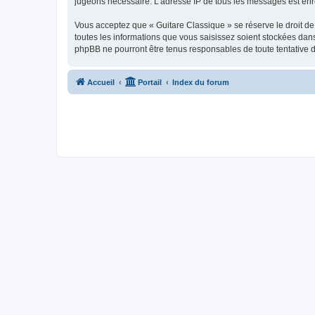
jugeons nécessaire. L’adresse IP de tous les messages est enre
Vous acceptez que « Guitare Classique » se réserve le droit de 
toutes les informations que vous saisissez soient stockées dan
phpBB ne pourront être tenus responsables de toute tentative 
Accueil
Portail
Index du forum