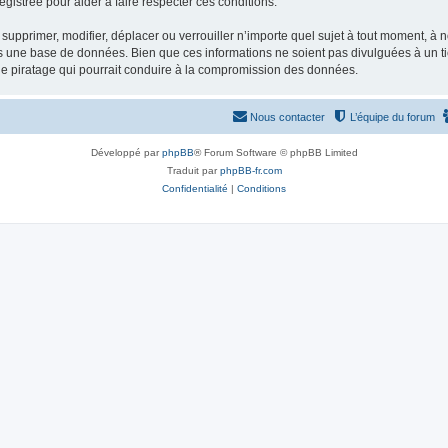
gistrée pour aider à faire respecter ces conditions.
supprimer, modifier, déplacer ou verrouiller n’importe quel sujet à tout moment, à
s une base de données. Bien que ces informations ne soient pas divulguées à un ti
de piratage qui pourrait conduire à la compromission des données.
Nous contacter
L’équipe du forum
Développé par
phpBB
® Forum Software © phpBB Limited
Traduit par
phpBB-fr.com
Confidentialité
|
Conditions