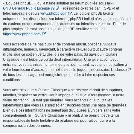
« Équipes phpBB »), qui est une solution de forum publiée sous la «
GNU General Public License v2
» (désignée ci-après par « GPL ») et
téléchargeable depuis
www.phpbb.com
. Le logiciel phpBB facilite
uniquement les discussions sur Internet ; phpBB Limited n’est pas responsable
du contenu ou des comportements autorisés ou interdits sur ce site. Pour de
plus amples informations au sujet de phpBB, veuillez consulter :
https://www.phpbb.com/
.
Vous acceptez de ne pas publier de contenu abusif, obscène, vulgaire,
diffamatoire, haineux, menaçant, à caractère sexuel ou tout autre contenu
illicite, que ce soit en vertu des lois de votre pays, du pays où « Guitare
Classique » est hébergé ou du droit international. Une telle action peut
entraîner votre bannissement immédiat et permanent, avec une notification à
votre fournisseur d’accès à Internet si nous le jugeons nécessaire. L’adresse IP
de tous les messages est enregistrée pour aider à faire respecter ces
conditions.
Vous acceptez que « Guitare Classique » se réserve le droit de supprimer,
modifier, déplacer ou verrouiller n’importe quel sujet à tout moment, à notre
seule discrétion. En tant que membre, vous acceptez que toutes les
informations que vous saisissez soient stockées dans une base de données.
Bien que ces informations ne soient pas divulguées à un tiers sans votre
consentement, ni « Guitare Classique » ni phpBB ne pourront être tenus
responsables de toute tentative de piratage qui pourrait conduire à la
compromission des données.