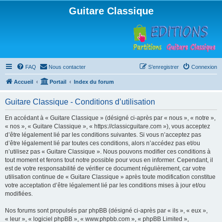
Guitare Classique
FAQ
Nous contacter
S’enregistrer
Connexion
Accueil
Portail
Index du forum
Guitare Classique - Conditions d’utilisation
En accédant à « Guitare Classique » (désigné ci-après par « nous », « notre »,
« nos », « Guitare Classique », « https://classicguitare.com »), vous acceptez
d’être légalement lié par les conditions suivantes. Si vous n’acceptez pas
d’être légalement lié par toutes ces conditions, alors n’accédez pas et/ou
n’utilisez pas « Guitare Classique ». Nous pouvons modifier ces conditions à
tout moment et ferons tout notre possible pour vous en informer. Cependant, il
est de votre responsabilité de vérifier ce document régulièrement, car votre
utilisation continue de « Guitare Classique » après toute modification constitue
votre acceptation d’être légalement lié par les conditions mises à jour et/ou
modifiées.
Nos forums sont propulsés par phpBB (désigné ci-après par « ils », « eux »,
« leur », « logiciel phpBB », « www.phpbb.com », « phpBB Limited »,