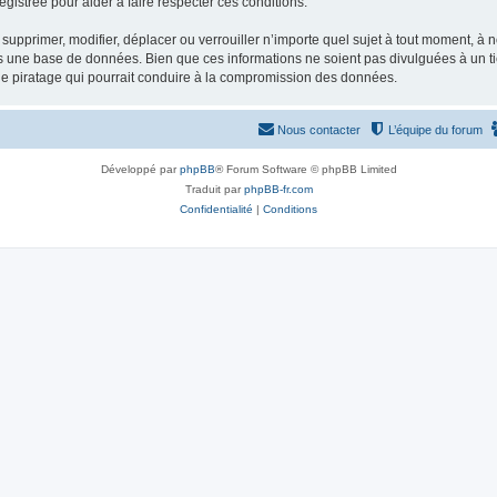
gistrée pour aider à faire respecter ces conditions.
supprimer, modifier, déplacer ou verrouiller n’importe quel sujet à tout moment, à
s une base de données. Bien que ces informations ne soient pas divulguées à un ti
de piratage qui pourrait conduire à la compromission des données.
Nous contacter
L’équipe du forum
Développé par
phpBB
® Forum Software © phpBB Limited
Traduit par
phpBB-fr.com
Confidentialité
|
Conditions