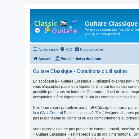
Guitare Classique
Forum de ressources (partitions, mu
gratuit, et sans publicité.
Accès rapide
FAQ
Nous contacter
Accueil
Portail
Index du forum
Guitare Classique - Conditions d’utilisation
En accédant à « Guitare Classique » (désigné ci-après par « nous
vous n’acceptez pas d’être légalement lié par toutes ces condit
possible pour vous en informer. Cependant, il est de votre respo
acceptation d’être légalement lié par les conditions mises à jou
Nos forums sont propulsés par phpBB (désigné ci-après par « il
la «
GNU General Public License v2
» (désignée ci-après pa
pas responsable du contenu ou des comportements autorisés ou i
Vous acceptez de ne pas publier de contenu abusif, obscène, vul
« Guitare Classique » est hébergé ou du droit international. Un