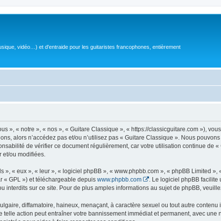
sique, vidéo…) et d'entraide pour les guitaristes francophones, entièrement
 », « notre », « nos », « Guitare Classique », « https://classicguitare.com »), vous
ions, alors n’accédez pas et/ou n’utilisez pas « Guitare Classique ». Nous pouvons 
nsabilité de vérifier ce document régulièrement, car votre utilisation continue de «
r et/ou modifiées.
s », « eux », « leur », « logiciel phpBB », « www.phpbb.com », « phpBB Limited »,
r « GPL ») et téléchargeable depuis
www.phpbb.com
. Le logiciel phpBB facilit
nterdits sur ce site. Pour de plus amples informations au sujet de phpBB, veuille
gaire, diffamatoire, haineux, menaçant, à caractère sexuel ou tout autre contenu ill
e telle action peut entraîner votre bannissement immédiat et permanent, avec une not