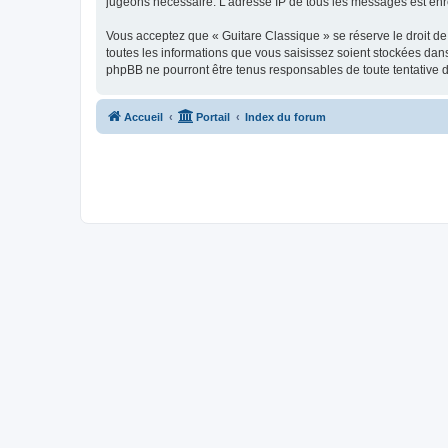
jugeons nécessaire. L’adresse IP de tous les messages est enre
Vous acceptez que « Guitare Classique » se réserve le droit de 
toutes les informations que vous saisissez soient stockées dan
phpBB ne pourront être tenus responsables de toute tentative 
Accueil
Portail
Index du forum