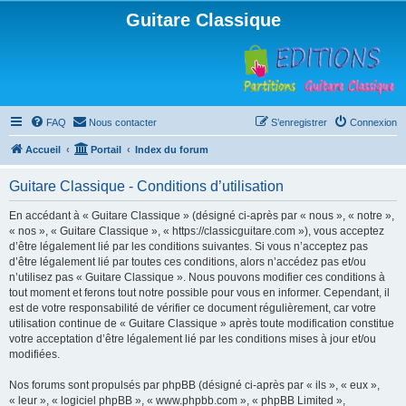
Guitare Classique
FAQ
Nous contacter
S’enregistrer
Connexion
Accueil
Portail
Index du forum
Guitare Classique - Conditions d’utilisation
En accédant à « Guitare Classique » (désigné ci-après par « nous », « notre »,
« nos », « Guitare Classique », « https://classicguitare.com »), vous acceptez
d’être légalement lié par les conditions suivantes. Si vous n’acceptez pas
d’être légalement lié par toutes ces conditions, alors n’accédez pas et/ou
n’utilisez pas « Guitare Classique ». Nous pouvons modifier ces conditions à
tout moment et ferons tout notre possible pour vous en informer. Cependant, il
est de votre responsabilité de vérifier ce document régulièrement, car votre
utilisation continue de « Guitare Classique » après toute modification constitue
votre acceptation d’être légalement lié par les conditions mises à jour et/ou
modifiées.
Nos forums sont propulsés par phpBB (désigné ci-après par « ils », « eux »,
« leur », « logiciel phpBB », « www.phpbb.com », « phpBB Limited »,