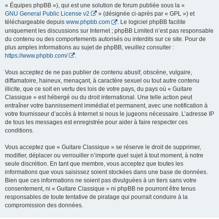
« Équipes phpBB »), qui est une solution de forum publiée sous la «
GNU General Public License v2
» (désignée ci-après par « GPL ») et
téléchargeable depuis
www.phpbb.com
. Le logiciel phpBB facilite
uniquement les discussions sur Internet ; phpBB Limited n’est pas responsable
du contenu ou des comportements autorisés ou interdits sur ce site. Pour de
plus amples informations au sujet de phpBB, veuillez consulter :
https://www.phpbb.com/
.
Vous acceptez de ne pas publier de contenu abusif, obscène, vulgaire,
diffamatoire, haineux, menaçant, à caractère sexuel ou tout autre contenu
illicite, que ce soit en vertu des lois de votre pays, du pays où « Guitare
Classique » est hébergé ou du droit international. Une telle action peut
entraîner votre bannissement immédiat et permanent, avec une notification à
votre fournisseur d’accès à Internet si nous le jugeons nécessaire. L’adresse IP
de tous les messages est enregistrée pour aider à faire respecter ces
conditions.
Vous acceptez que « Guitare Classique » se réserve le droit de supprimer,
modifier, déplacer ou verrouiller n’importe quel sujet à tout moment, à notre
seule discrétion. En tant que membre, vous acceptez que toutes les
informations que vous saisissez soient stockées dans une base de données.
Bien que ces informations ne soient pas divulguées à un tiers sans votre
consentement, ni « Guitare Classique » ni phpBB ne pourront être tenus
responsables de toute tentative de piratage qui pourrait conduire à la
compromission des données.