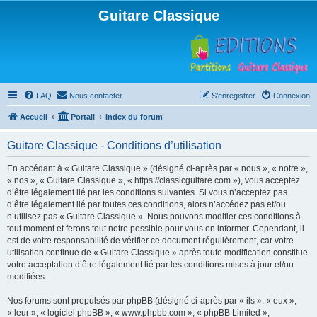
Guitare Classique
FAQ
Nous contacter
S’enregistrer
Connexion
Accueil
Portail
Index du forum
Guitare Classique - Conditions d’utilisation
En accédant à « Guitare Classique » (désigné ci-après par « nous », « notre »,
« nos », « Guitare Classique », « https://classicguitare.com »), vous acceptez
d’être légalement lié par les conditions suivantes. Si vous n’acceptez pas
d’être légalement lié par toutes ces conditions, alors n’accédez pas et/ou
n’utilisez pas « Guitare Classique ». Nous pouvons modifier ces conditions à
tout moment et ferons tout notre possible pour vous en informer. Cependant, il
est de votre responsabilité de vérifier ce document régulièrement, car votre
utilisation continue de « Guitare Classique » après toute modification constitue
votre acceptation d’être légalement lié par les conditions mises à jour et/ou
modifiées.
Nos forums sont propulsés par phpBB (désigné ci-après par « ils », « eux »,
« leur », « logiciel phpBB », « www.phpbb.com », « phpBB Limited »,