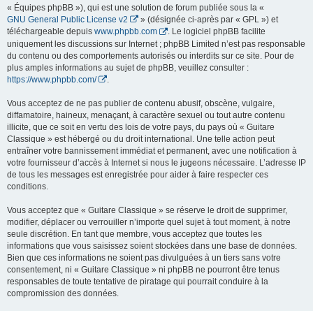
« Équipes phpBB »), qui est une solution de forum publiée sous la «
GNU General Public License v2
» (désignée ci-après par « GPL ») et
téléchargeable depuis
www.phpbb.com
. Le logiciel phpBB facilite
uniquement les discussions sur Internet ; phpBB Limited n’est pas responsable
du contenu ou des comportements autorisés ou interdits sur ce site. Pour de
plus amples informations au sujet de phpBB, veuillez consulter :
https://www.phpbb.com/
.
Vous acceptez de ne pas publier de contenu abusif, obscène, vulgaire,
diffamatoire, haineux, menaçant, à caractère sexuel ou tout autre contenu
illicite, que ce soit en vertu des lois de votre pays, du pays où « Guitare
Classique » est hébergé ou du droit international. Une telle action peut
entraîner votre bannissement immédiat et permanent, avec une notification à
votre fournisseur d’accès à Internet si nous le jugeons nécessaire. L’adresse IP
de tous les messages est enregistrée pour aider à faire respecter ces
conditions.
Vous acceptez que « Guitare Classique » se réserve le droit de supprimer,
modifier, déplacer ou verrouiller n’importe quel sujet à tout moment, à notre
seule discrétion. En tant que membre, vous acceptez que toutes les
informations que vous saisissez soient stockées dans une base de données.
Bien que ces informations ne soient pas divulguées à un tiers sans votre
consentement, ni « Guitare Classique » ni phpBB ne pourront être tenus
responsables de toute tentative de piratage qui pourrait conduire à la
compromission des données.